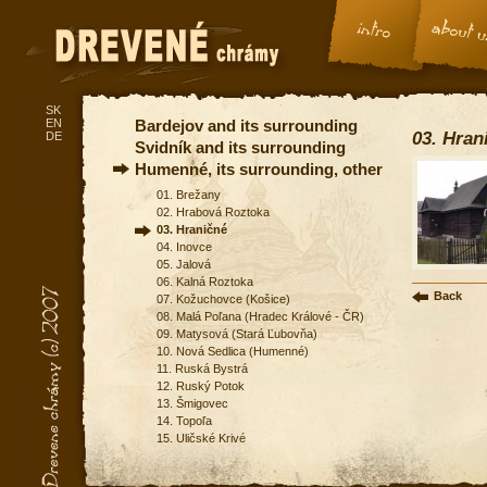
SK
EN
Bardejov and its surrounding
03. Hran
DE
Svidník and its surrounding
Humenné, its surrounding, other
01. Brežany
02. Hrabová Roztoka
03. Hraničné
04. Inovce
05. Jalová
06. Kalná Roztoka
Back
07. Kožuchovce (Košice)
08. Malá Poľana (Hradec Králové - ČR)
09. Matysová (Stará Ľubovňa)
10. Nová Sedlica (Humenné)
11. Ruská Bystrá
12. Ruský Potok
13. Šmigovec
14. Topoľa
15. Uličské Krivé