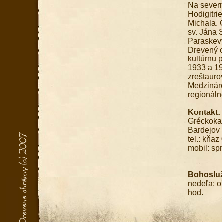
Na severn
Hodigitri
Michala. 
sv. Jána 
Paraskevy
Drevený c
kultúrnu 
1933 a 19
zreštauro
Medzináro
regionáln
Kontakt:
Gréckokat
Bardejov 
tel.: kňa
mobil: sp
Bohoslu
nedeľa: o
hod. 