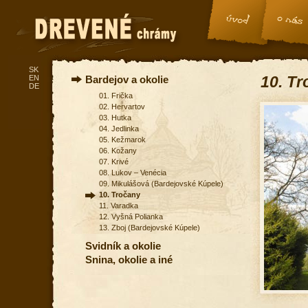
SK
10. T
EN
Bardejov a okolie
DE
01. Frička
02. Hervartov
03. Hutka
04. Jedlinka
05. Kežmarok
06. Kožany
07. Krivé
08. Lukov – Venécia
09. Mikulášová (Bardejovské Kúpele)
10. Tročany
11. Varadka
12. Vyšná Polianka
13. Zboj (Bardejovské Kúpele)
Svidník a okolie
Snina, okolie a iné