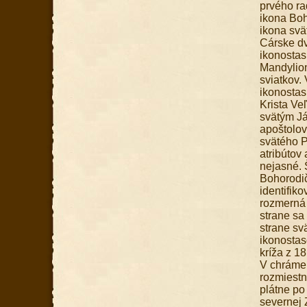
prvého ra
ikona Boh
ikona svä
Cárske dv
ikonostas
Mandylion
sviatkov.
ikonostas
Krista Ve
svätým Já
apoštolov
svätého P
atribútov
nejasné. 
Bohorodič
identifik
rozmerná 
strane sa
strane sv
ikonostas
kríža z 1
V chráme 
rozmiestn
plátne po
severnej 