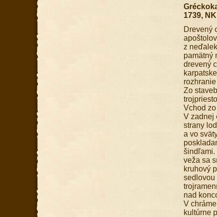
Gréckoka
1739, N
Drevený 
apoštolov
z neďalek
pamätný n
drevený c
karpatske
rozhranie 
Zo staveb
trojpries
Vchod zo 
V zadnej 
strany lo
a vo svät
poskladan
šindľami.
veža sa s
kruhový p
sedlovou 
trojramen
nad konco
V chráme 
kultúrne 