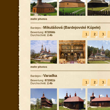
mehr photos
Mikulášová (Bardejovské Kúpele)
Bardejov
/
Bewertung:
872056b
1
2
3
Durchschnitt:
2.4b
mehr photos
Varadka
Bardejov
/
Bewertung:
872081b
1
2
3
Durchschnitt:
2.4b