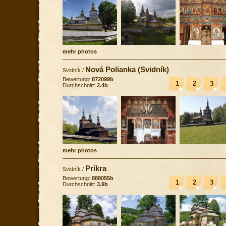
mehr photos
Nová Polianka (Svidník)
Svidník
/
Bewertung:
872099b
1
2
3
Durchschnitt:
2.4b
mehr photos
Príkra
Svidník
/
Bewertung:
888055b
1
2
3
Durchschnitt:
3.9b