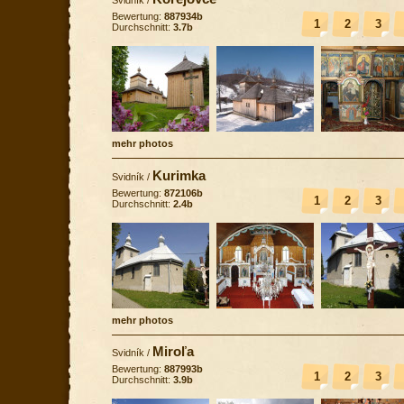
Bewertung:
887934b
1
2
3
Durchschnitt:
3.7b
mehr photos
Kurimka
Svidník
/
Bewertung:
872106b
1
2
3
Durchschnitt:
2.4b
mehr photos
Miroľa
Svidník
/
Bewertung:
887993b
1
2
3
Durchschnitt:
3.9b