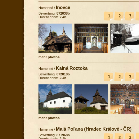
Inovce
Humenné
/
Bewertung:
872038b
1
2
3
Durchschnitt:
2.4b
mehr photos
Kalná Roztoka
Humenné
/
Bewertung:
872018b
1
2
3
Durchschnitt:
2.4b
mehr photos
Malá Poľana (Hradec Králové - ČR)
Humenné
/
Bewertung:
871968b
1
2
3
Durchschnitt:
2.4b