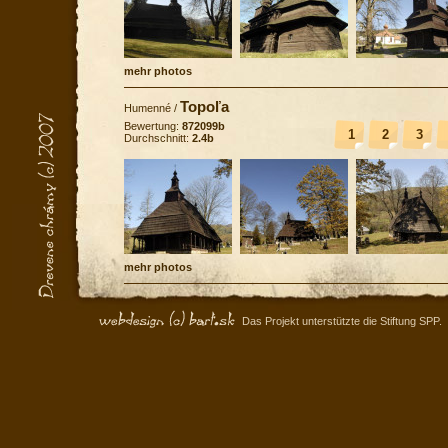
mehr photos
Topoľa
Humenné
/
Bewertung:
872099b
1
2
3
Durchschnitt:
2.4b
mehr photos
Das Projekt unterstützte die Stiftung SPP.