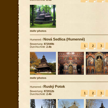
mehr photos
Nová Sedlica (Humenné)
Humenné
/
Bewertung:
872049b
1
2
3
Durchschnitt:
2.4b
mehr photos
Ruský Potok
Humenné
/
Bewertung:
872012b
1
2
3
Durchschnitt:
2.4b