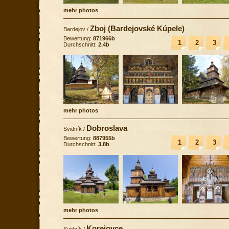
mehr photos
Zboj (Bardejovské Kúpele)
Bardejov
/
Bewertung:
871966b
1
2
3
Durchschnitt:
2.4b
mehr photos
Dobroslava
Svidník
/
Bewertung:
887955b
1
2
3
Durchschnitt:
3.8b
mehr photos
Korejovce
Svidník
/