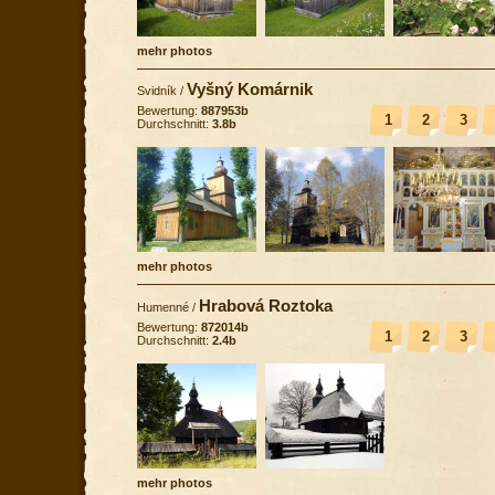
mehr photos
Vyšný Komárnik
Svidník
/
Bewertung:
887953b
1
2
3
Durchschnitt:
3.8b
mehr photos
Hrabová Roztoka
Humenné
/
Bewertung:
872014b
1
2
3
Durchschnitt:
2.4b
mehr photos