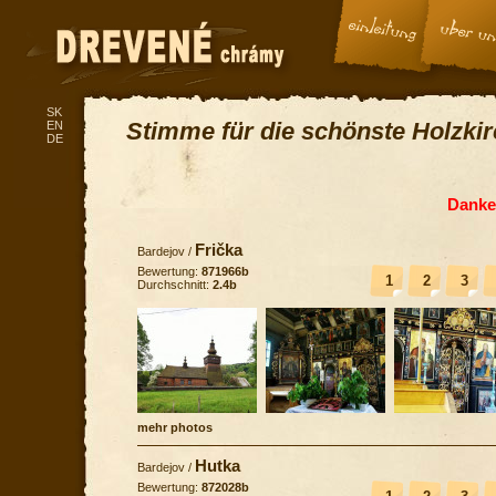
SK
Stimme für die schönste Holzki
EN
DE
Danke 
Frička
Bardejov
/
Bewertung:
871966b
1
2
3
Durchschnitt:
2.4b
mehr photos
Hutka
Bardejov
/
Bewertung:
872028b