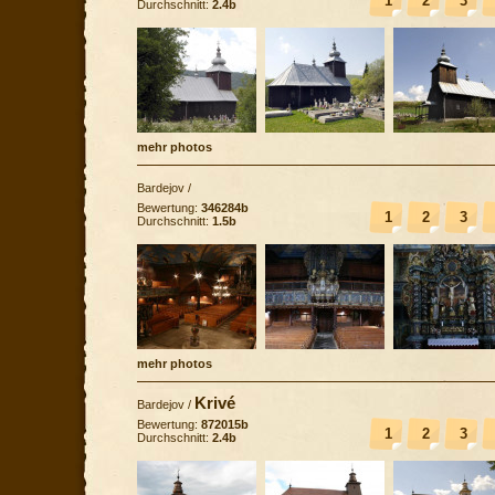
1
2
3
Durchschnitt:
2.4b
mehr photos
Bardejov
/
Bewertung:
346284b
1
2
3
Durchschnitt:
1.5b
mehr photos
Krivé
Bardejov
/
Bewertung:
872015b
1
2
3
Durchschnitt:
2.4b