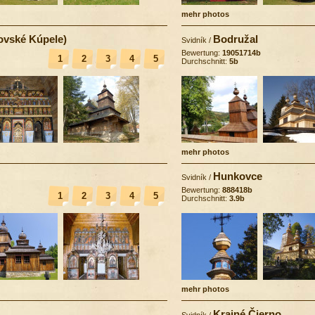
mehr photos
ovské Kúpele)
Bodružal
Svidník
/
Bewertung:
19051714b
1
2
3
4
5
Durchschnitt:
5b
mehr photos
Hunkovce
Svidník
/
Bewertung:
888418b
1
2
3
4
5
Durchschnitt:
3.9b
mehr photos
Krajné Čierno
Svidník
/