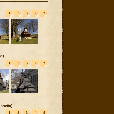
1
2
3
4
5
e)
1
2
3
4
5
ubovňa)
1
2
3
4
5