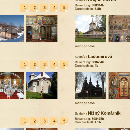
Bewertung:
888344b
1
2
3
4
5
Durchschnitt:
3.8b
mehr photos
Ladomirová
Svidník
/
Bewertung:
888404b
1
2
3
4
5
Durchschnitt:
4b
mehr photos
Nižný Komárnik
Svidník
/
Bewertung:
898475b
1
2
3
4
5
Durchschnitt:
4.1b