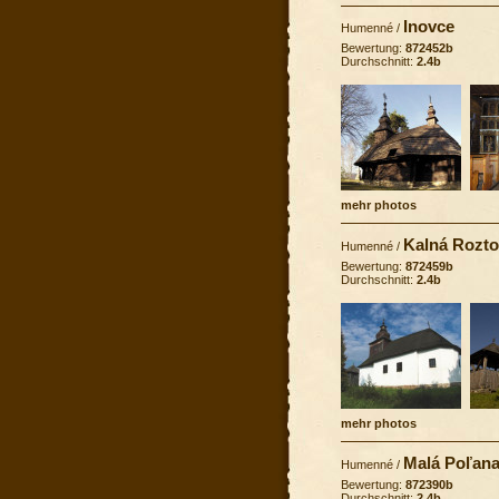
Inovce
Humenné
/
Bewertung:
872452b
Durchschnitt:
2.4b
mehr photos
Kalná Rozt
Humenné
/
Bewertung:
872459b
Durchschnitt:
2.4b
mehr photos
Malá Poľana
Humenné
/
Bewertung:
872390b
Durchschnitt:
2.4b