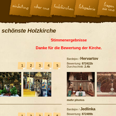
 schönste Holzkirche
Stimmenergebnisse
Danke für die Bewertung der Kirche.
Hervartov
Bardejov
/
Bewertung:
872422b
1
2
3
4
5
Durchschnitt:
2.4b
mehr photos
Jedlinka
Bardejov
/
Bewertung:
872489b