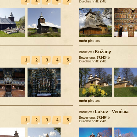
1
2
3
4
5
Durchschnitt:
2.4b
mehr photos
Kožany
Bardejov
/
Bewertung:
872434b
1
2
3
4
5
Durchschnitt:
2.4b
mehr photos
Lukov - Venécia
Bardejov
/
Bewertung:
872494b
1
2
3
4
5
Durchschnitt:
2.4b