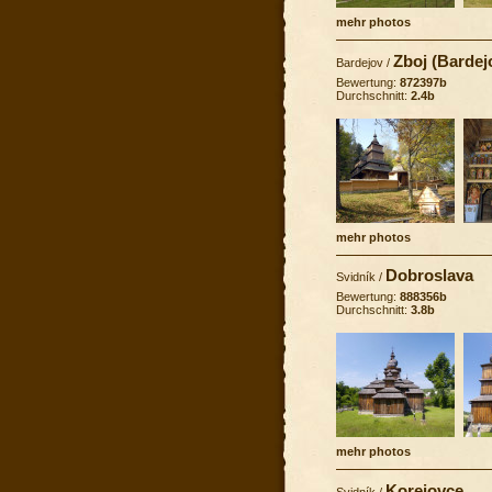
mehr photos
Zboj (Bardej
Bardejov
/
Bewertung:
872397b
Durchschnitt:
2.4b
mehr photos
Dobroslava
Svidník
/
Bewertung:
888356b
Durchschnitt:
3.8b
mehr photos
Korejovce
Svidník
/