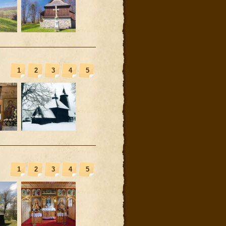
1
2
3
4
5
1
2
3
4
5