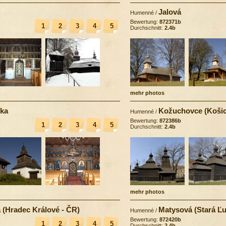
Jalová
Humenné
/
Bewertung:
872371b
1
2
3
4
5
Durchschnitt:
2.4b
mehr photos
oka
Kožuchovce (Košic
Humenné
/
Bewertung:
872386b
1
2
3
4
5
Durchschnitt:
2.4b
mehr photos
 (Hradec Králové - ČR)
Matysová (Stará Ľ
Humenné
/
Bewertung:
872420b
1
2
3
4
5
Durchschnitt:
2.4b