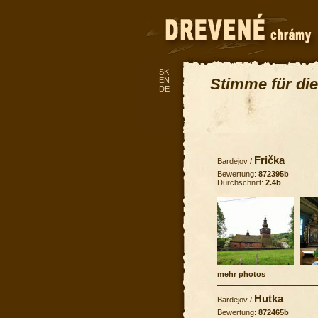
SK
Stimme für die
EN
DE
Frička
Bardejov
/
Bewertung:
872395b
Durchschnitt:
2.4b
mehr photos
Hutka
Bardejov
/
Bewertung:
872465b