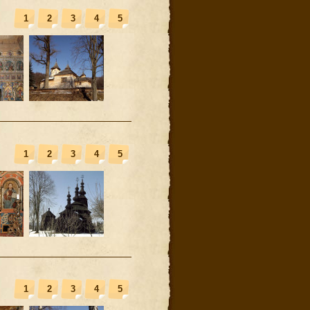
1
2
3
4
5
1
2
3
4
5
1
2
3
4
5