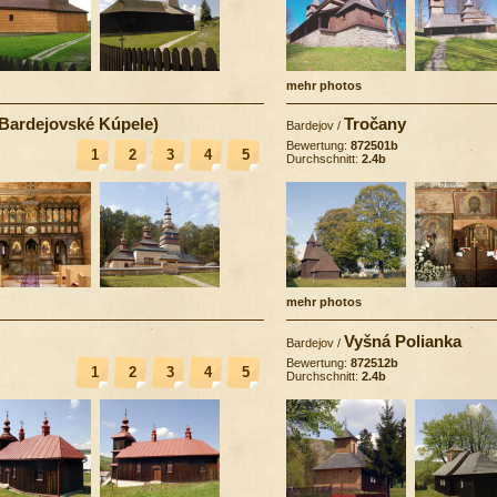
mehr photos
(Bardejovské Kúpele)
Tročany
Bardejov
/
Bewertung:
872501b
1
2
3
4
5
Durchschnitt:
2.4b
mehr photos
Vyšná Polianka
Bardejov
/
Bewertung:
872512b
1
2
3
4
5
Durchschnitt:
2.4b