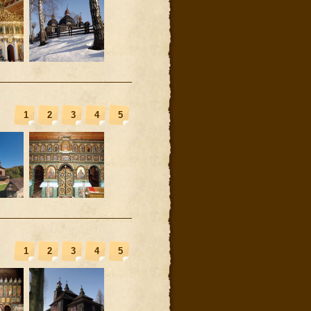
1
2
3
4
5
1
2
3
4
5