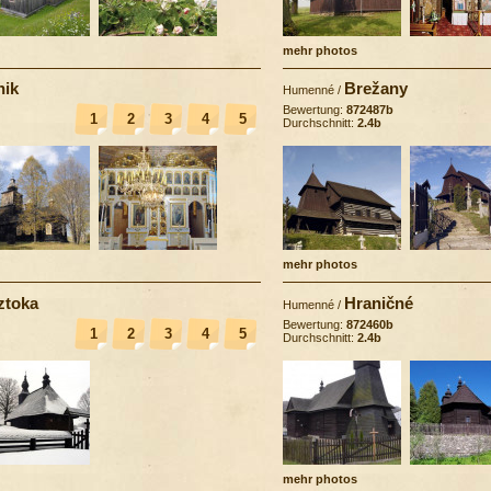
mehr photos
nik
Brežany
Humenné
/
Bewertung:
872487b
1
2
3
4
5
Durchschnitt:
2.4b
mehr photos
ztoka
Hraničné
Humenné
/
Bewertung:
872460b
1
2
3
4
5
Durchschnitt:
2.4b
mehr photos