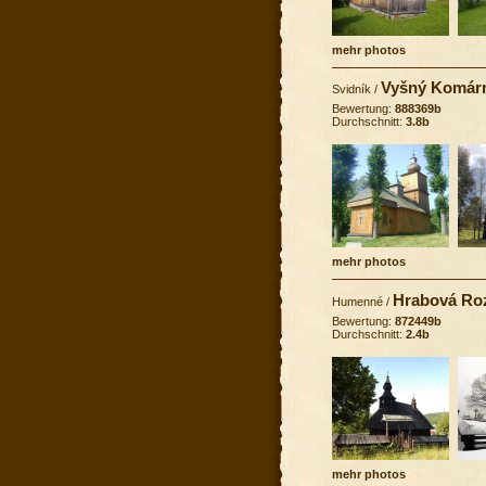
mehr photos
Vyšný Komár
Svidník
/
Bewertung:
888369b
Durchschnitt:
3.8b
mehr photos
Hrabová Ro
Humenné
/
Bewertung:
872449b
Durchschnitt:
2.4b
mehr photos