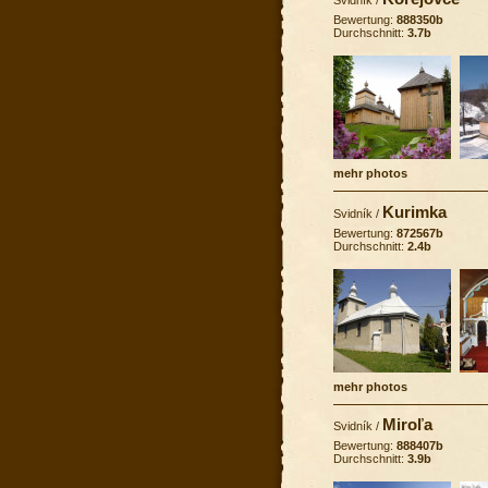
Bewertung:
888350b
Durchschnitt:
3.7b
mehr photos
Kurimka
Svidník
/
Bewertung:
872567b
Durchschnitt:
2.4b
mehr photos
Miroľa
Svidník
/
Bewertung:
888407b
Durchschnitt:
3.9b