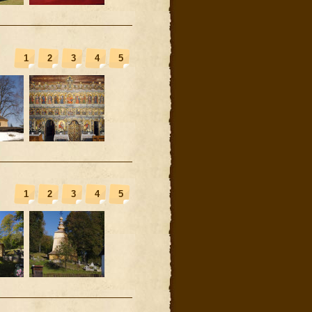
1
2
3
4
5
1
2
3
4
5