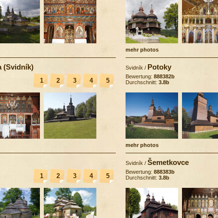
mehr photos
 (Svidník)
Potoky
Svidník
/
Bewertung:
888382b
1
2
3
4
5
Durchschnitt:
3.8b
mehr photos
Šemetkovce
Svidník
/
Bewertung:
888383b
1
2
3
4
5
Durchschnitt:
3.8b