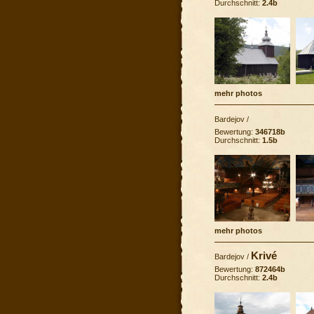
Durchschnitt:
2.4b
mehr photos
Bardejov
/
Bewertung:
346718b
Durchschnitt:
1.5b
mehr photos
Krivé
Bardejov
/
Bewertung:
872464b
Durchschnitt:
2.4b