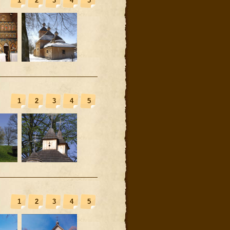
1
2
3
4
5
1
2
3
4
5
1
2
3
4
5