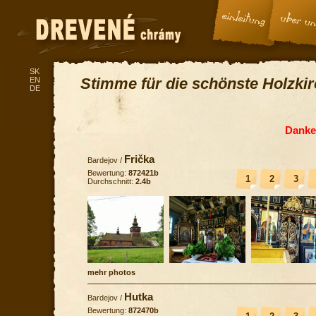
SK
Stimme für die schönste Holzki
EN
DE
Danke 
Frička
Bardejov
/
Bewertung:
872421b
1
2
3
Durchschnitt:
2.4b
mehr photos
Hutka
Bardejov
/
Bewertung:
872470b