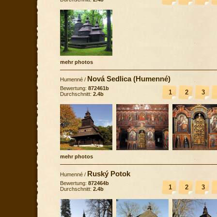
mehr photos
Nová Sedlica (Humenné)
Humenné
/
Bewertung:
872461b
1
2
3
Durchschnitt:
2.4b
mehr photos
Ruský Potok
Humenné
/
Bewertung:
872464b
1
2
3
Durchschnitt:
2.4b