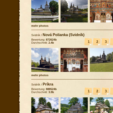
mehr photos
Nová Polianka (Svidník)
Svidník
/
Bewertung:
872624b
1
2
3
Durchschnitt:
2.4b
mehr photos
Príkra
Svidník
/
Bewertung:
888524b
1
2
3
Durchschnitt:
3.9b