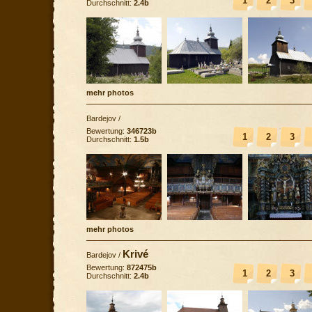
1
2
3
Durchschnitt:
2.4b
mehr photos
Bardejov
/
Bewertung:
346723b
1
2
3
Durchschnitt:
1.5b
mehr photos
Krivé
Bardejov
/
Bewertung:
872475b
1
2
3
Durchschnitt:
2.4b