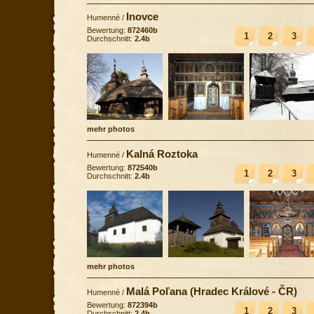
Inovce
Humenné
/
Bewertung:
872460b
1
2
3
Durchschnitt:
2.4b
mehr photos
Kalná Roztoka
Humenné
/
Bewertung:
872540b
1
2
3
Durchschnitt:
2.4b
mehr photos
Malá Poľana (Hradec Králové - ČR)
Humenné
/
Bewertung:
872394b
1
2
3
Durchschnitt:
2.4b