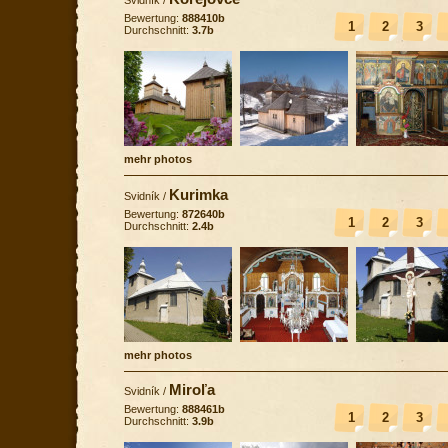
Bewertung:
888410b
1
2
3
Durchschnitt:
3.7b
mehr photos
Kurimka
Svidník
/
Bewertung:
872640b
1
2
3
Durchschnitt:
2.4b
mehr photos
Miroľa
Svidník
/
Bewertung:
888461b
1
2
3
Durchschnitt:
3.9b