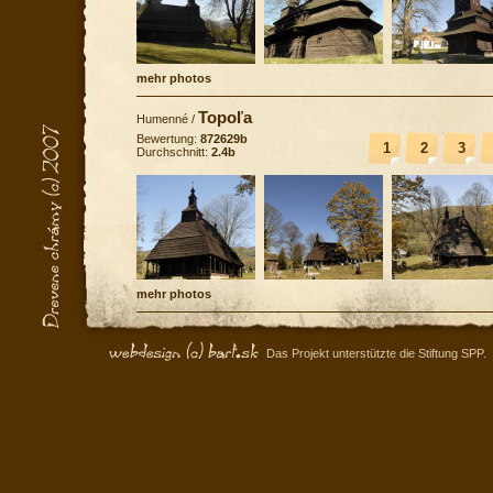
mehr photos
Topoľa
Humenné
/
Bewertung:
872629b
1
2
3
Durchschnitt:
2.4b
mehr photos
Das Projekt unterstützte die Stiftung SPP.