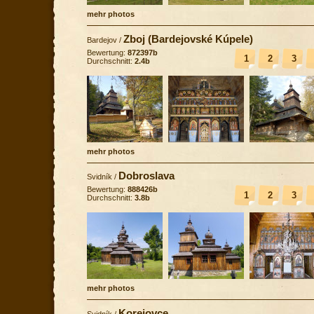
mehr photos
Zboj (Bardejovské Kúpele)
Bardejov
/
Bewertung:
872397b
1
2
3
Durchschnitt:
2.4b
mehr photos
Dobroslava
Svidník
/
Bewertung:
888426b
1
2
3
Durchschnitt:
3.8b
mehr photos
Korejovce
Svidník
/