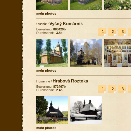
mehr photos
Vyšný Komárnik
Svidník
/
Bewertung:
888429b
1
2
3
Durchschnitt:
3.8b
mehr photos
Hrabová Roztoka
Humenné
/
Bewertung:
872467b
1
2
3
Durchschnitt:
2.4b
mehr photos