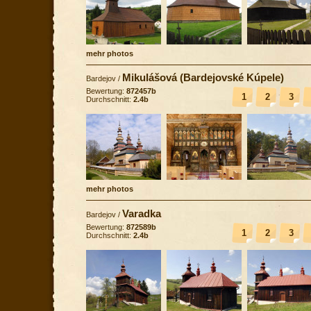
mehr photos
Mikulášová (Bardejovské Kúpele)
Bardejov
/
Bewertung:
872457b
1
2
3
Durchschnitt:
2.4b
mehr photos
Varadka
Bardejov
/
Bewertung:
872589b
1
2
3
Durchschnitt:
2.4b