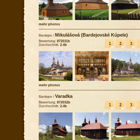
mehr photos
Mikulášová (Bardejovské Kúpele)
Bardejov
/
Bewertung:
872011b
1
2
3
Durchschnitt:
2.4b
mehr photos
Varadka
Bardejov
/
Bewertung:
872032b
1
2
3
Durchschnitt:
2.4b