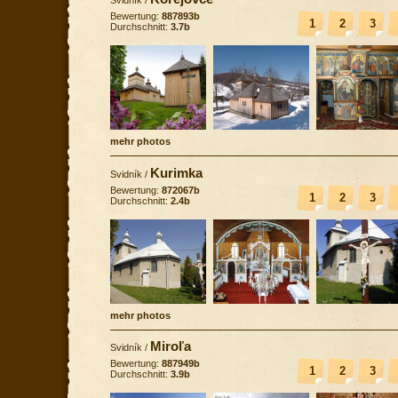
Bewertung:
887893b
1
2
3
Durchschnitt:
3.7b
mehr photos
Kurimka
Svidník
/
Bewertung:
872067b
1
2
3
Durchschnitt:
2.4b
mehr photos
Miroľa
Svidník
/
Bewertung:
887949b
1
2
3
Durchschnitt:
3.9b