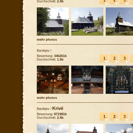
1
2
3
Durchschnitt:
2.4b
mehr photos
Bardejov
/
Bewertung:
346261b
1
2
3
Durchschnitt:
1.5b
mehr photos
Krivé
Bardejov
/
Bewertung:
871981b
1
2
3
Durchschnitt:
2.4b