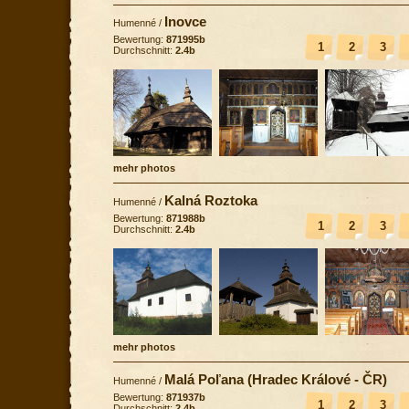
Inovce
Humenné
/
Bewertung:
871995b
1
2
3
Durchschnitt:
2.4b
mehr photos
Kalná Roztoka
Humenné
/
Bewertung:
871988b
1
2
3
Durchschnitt:
2.4b
mehr photos
Malá Poľana (Hradec Králové - ČR)
Humenné
/
Bewertung:
871937b
1
2
3
Durchschnitt:
2.4b