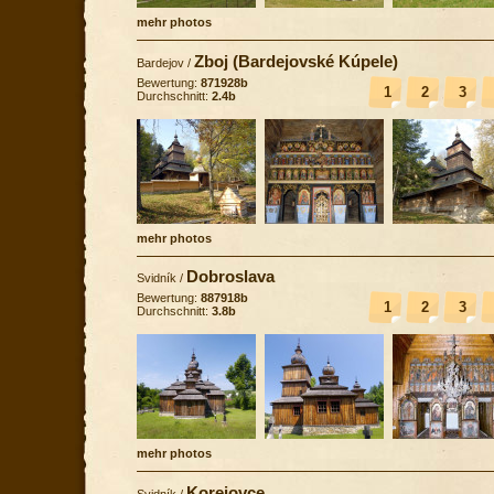
mehr photos
Zboj (Bardejovské Kúpele)
Bardejov
/
Bewertung:
871928b
1
2
3
Durchschnitt:
2.4b
mehr photos
Dobroslava
Svidník
/
Bewertung:
887918b
1
2
3
Durchschnitt:
3.8b
mehr photos
Korejovce
Svidník
/