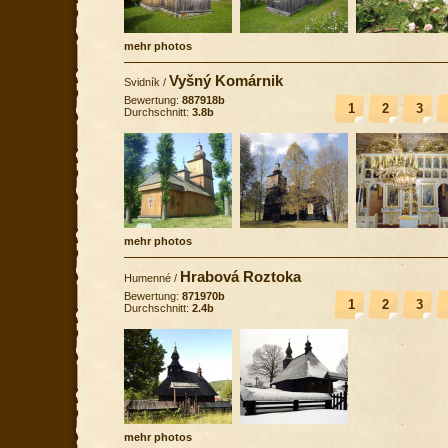
mehr photos
Vyšný Komárnik
Svidník
/
Bewertung:
887918b
1
2
3
Durchschnitt:
3.8b
mehr photos
Hrabová Roztoka
Humenné
/
Bewertung:
871970b
1
2
3
Durchschnitt:
2.4b
mehr photos