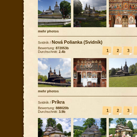
mehr photos
Nová Polianka (Svidník)
Svidník
/
Bewertung:
872053b
1
2
3
Durchschnitt:
2.4b
mehr photos
Príkra
Svidník
/
Bewertung:
888020b
1
2
3
Durchschnitt:
3.9b