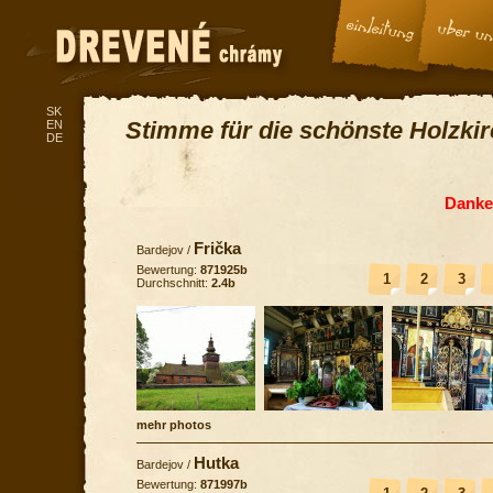
SK
Stimme für die schönste Holzki
EN
DE
Danke 
Frička
Bardejov
/
Bewertung:
871925b
1
2
3
Durchschnitt:
2.4b
mehr photos
Hutka
Bardejov
/
Bewertung:
871997b