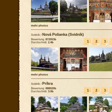
mehr photos
Nová Polianka (Svidník)
Svidník
/
Bewertung:
872053b
1
2
3
Durchschnitt:
2.4b
mehr photos
Príkra
Svidník
/
Bewertung:
888020b
1
2
3
Durchschnitt:
3.9b