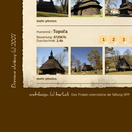
mehr photos
Topoľa
Humenné
/
Bewertung:
872067b
1
2
3
Durchschnitt:
2.4b
mehr photos
Das Projekt unterstützte die Stiftung SPP.