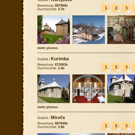
Bewertung:
887900b
1
2
3
Durchschnitt:
3.7b
mehr photos
Kurimka
Svidník
/
Bewertung:
872083b
1
2
3
Durchschnitt:
2.4b
mehr photos
Miroľa
Svidník
/
Bewertung:
887949b
1
2
3
Durchschnitt:
3.9b