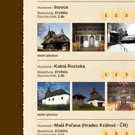
Inovce
Humenné
/
Bewertung:
871995b
1
2
3
Durchschnitt:
2.4b
mehr photos
Kalná Roztoka
Humenné
/
Bewertung:
871991b
1
2
3
Durchschnitt:
2.4b
mehr photos
Malá Poľana (Hradec Králové - ČR)
Humenné
/
Bewertung:
871937b
1
2
3
Durchschnitt:
2.4b