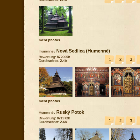
mehr photos
Nová Sedlica (Humenné)
Humenné
/
Bewertung:
872005b
1
2
3
Durchschnitt:
2.4b
mehr photos
Ruský Potok
Humenné
/
Bewertung:
871972b
1
2
3
Durchschnitt:
2.4b