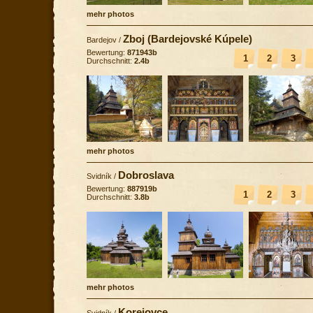
mehr photos
Zboj (Bardejovské Kúpele)
Bardejov
/
Bewertung:
871943b
1
2
3
Durchschnitt:
2.4b
mehr photos
Dobroslava
Svidník
/
Bewertung:
887919b
1
2
3
Durchschnitt:
3.8b
mehr photos
Korejovce
Svidník
/