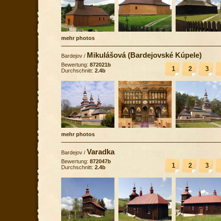
mehr photos
Mikulášová (Bardejovské Kúpele)
Bardejov
/
Bewertung:
872021b
1
2
3
Durchschnitt:
2.4b
mehr photos
Varadka
Bardejov
/
Bewertung:
872047b
1
2
3
Durchschnitt:
2.4b