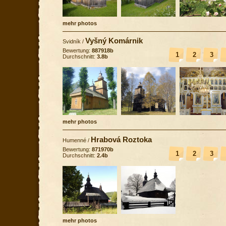
mehr photos
Vyšný Komárnik
Svidník
/
Bewertung:
887918b
1
2
3
Durchschnitt:
3.8b
mehr photos
Hrabová Roztoka
Humenné
/
Bewertung:
871970b
1
2
3
Durchschnitt:
2.4b
mehr photos