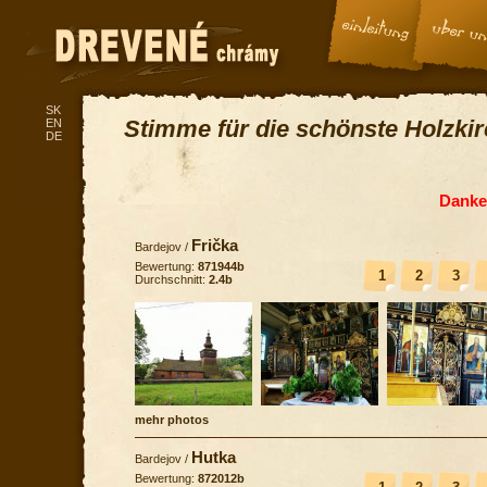
SK
Stimme für die schönste Holzki
EN
DE
Danke 
Frička
Bardejov
/
Bewertung:
871944b
1
2
3
Durchschnitt:
2.4b
mehr photos
Hutka
Bardejov
/
Bewertung:
872012b