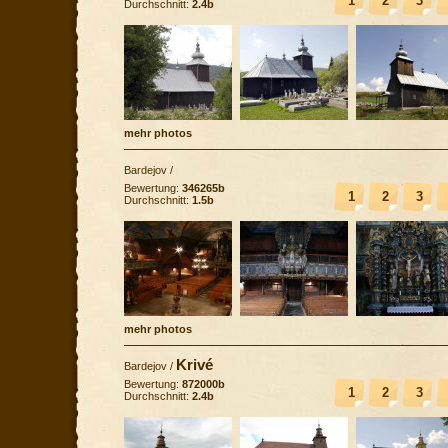
1
2
3
Durchschnitt:
2.4b
mehr photos
Bardejov
/
Bewertung:
346265b
1
2
3
Durchschnitt:
1.5b
mehr photos
Krivé
Bardejov
/
Bewertung:
872000b
1
2
3
Durchschnitt:
2.4b