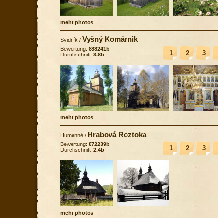
mehr photos
Vyšný Komárnik
Svidník
/
Bewertung:
888241b
1
2
3
Durchschnitt:
3.8b
mehr photos
Hrabová Roztoka
Humenné
/
Bewertung:
872239b
1
2
3
Durchschnitt:
2.4b
mehr photos