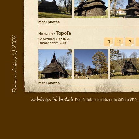
mehr photos
Topoľa
Humenné
/
Bewertung:
872365b
1
2
3
Durchschnitt:
2.4b
mehr photos
Das Projekt unterstützte die Stiftung SPP.