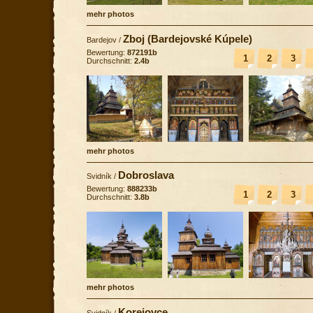
mehr photos
Zboj (Bardejovské Kúpele)
Bardejov
/
Bewertung:
872191b
1
2
3
Durchschnitt:
2.4b
mehr photos
Dobroslava
Svidník
/
Bewertung:
888233b
1
2
3
Durchschnitt:
3.8b
mehr photos
Korejovce
Svidník
/