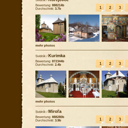
Bewertung:
888214b
1
2
3
Durchschnitt:
3.7b
mehr photos
Kurimka
Svidník
/
Bewertung:
872344b
1
2
3
Durchschnitt:
2.4b
mehr photos
Miroľa
Svidník
/
Bewertung:
888280b
1
2
3
Durchschnitt:
3.9b