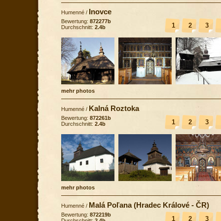
Inovce
Humenné
/
Bewertung:
872277b
1
2
3
Durchschnitt:
2.4b
mehr photos
Kalná Roztoka
Humenné
/
Bewertung:
872261b
1
2
3
Durchschnitt:
2.4b
mehr photos
Malá Poľana (Hradec Králové - ČR)
Humenné
/
Bewertung:
872219b
1
2
3
Durchschnitt:
2.4b