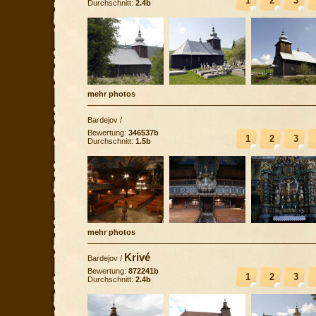
1
2
3
Durchschnitt:
2.4b
mehr photos
Bardejov
/
Bewertung:
346537b
1
2
3
Durchschnitt:
1.5b
mehr photos
Krivé
Bardejov
/
Bewertung:
872241b
1
2
3
Durchschnitt:
2.4b