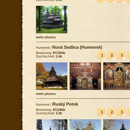
mehr photos
Nová Sedlica (Humenné)
Humenné
/
Bewertung:
872300b
1
2
3
Durchschnitt:
2.4b
mehr photos
Ruský Potok
Humenné
/
Bewertung:
872266b
1
2
3
Durchschnitt:
2.4b