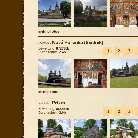
mehr photos
Nová Polianka (Svidník)
Svidník
/
Bewertung:
872338b
1
2
3
Durchschnitt:
2.4b
mehr photos
Príkra
Svidník
/
Bewertung:
888352b
1
2
3
Durchschnitt:
3.9b