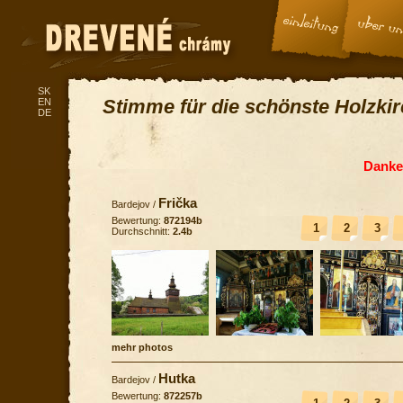
SK
Stimme für die schönste Holzki
EN
DE
Danke 
Frička
Bardejov
/
Bewertung:
872194b
1
2
3
Durchschnitt:
2.4b
mehr photos
Hutka
Bardejov
/
Bewertung:
872257b