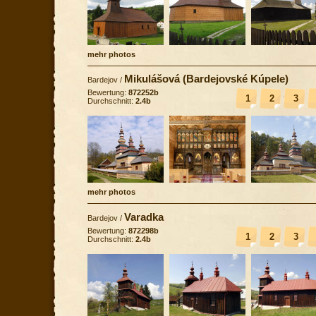
mehr photos
Mikulášová (Bardejovské Kúpele)
Bardejov
/
Bewertung:
872252b
1
2
3
Durchschnitt:
2.4b
mehr photos
Varadka
Bardejov
/
Bewertung:
872298b
1
2
3
Durchschnitt:
2.4b