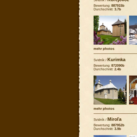
Bewertung:
887915b
Durchschnitt:
3.7b
mehr photos
Kurimka
Svidník
/
Bewertung:
872090b
Durchschnitt:
2.4b
mehr photos
Miroľa
Svidník
/
Bewertung:
887952b
Durchschnitt:
3.9b