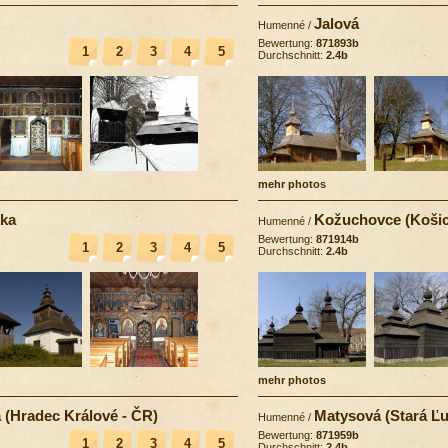
Jalová
Humenné
/
Bewertung:
871893b
1
2
3
4
5
Durchschnitt:
2.4b
mehr photos
oka
Kožuchovce (Košic
Humenné
/
Bewertung:
871914b
1
2
3
4
5
Durchschnitt:
2.4b
mehr photos
 (Hradec Králové - ČR)
Matysová (Stará Ľ
Humenné
/
Bewertung:
871959b
1
2
3
4
5
Durchschnitt:
2.4b