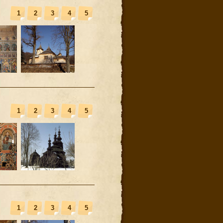
1
2
3
4
5
1
2
3
4
5
1
2
3
4
5