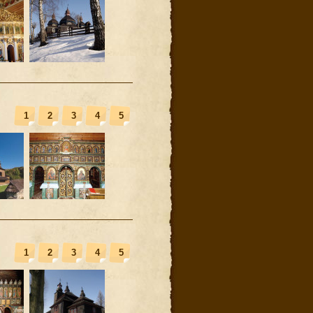
1
2
3
4
5
1
2
3
4
5