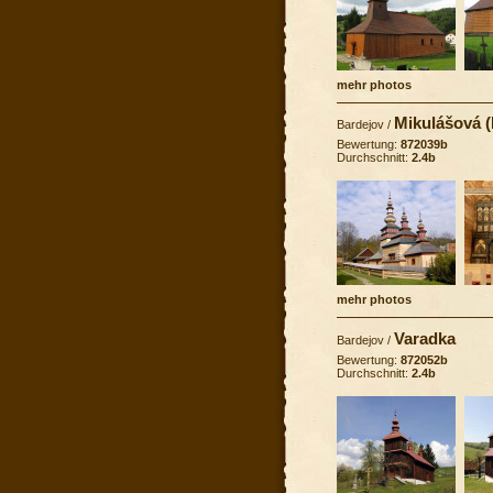
mehr photos
Mikulášová 
Bardejov
/
Bewertung:
872039b
Durchschnitt:
2.4b
mehr photos
Varadka
Bardejov
/
Bewertung:
872052b
Durchschnitt:
2.4b