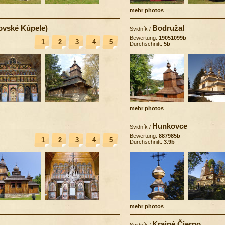
mehr photos
ovské Kúpele)
Bodružal
Svidník
/
Bewertung:
19051099b
1
2
3
4
5
Durchschnitt:
5b
mehr photos
Hunkovce
Svidník
/
Bewertung:
887985b
1
2
3
4
5
Durchschnitt:
3.9b
mehr photos
Krajné Čierno
Svidník
/