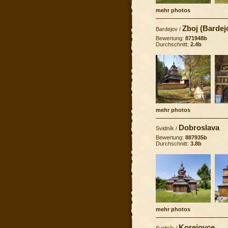
mehr photos
Zboj (Bardej
Bardejov
/
Bewertung:
871948b
Durchschnitt:
2.4b
mehr photos
Dobroslava
Svidník
/
Bewertung:
887935b
Durchschnitt:
3.8b
mehr photos
Korejovce
Svidník
/