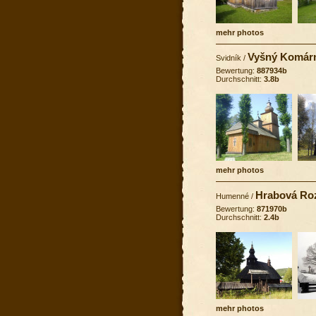
mehr photos
Vyšný Komár
Svidník
/
Bewertung:
887934b
Durchschnitt:
3.8b
mehr photos
Hrabová Ro
Humenné
/
Bewertung:
871970b
Durchschnitt:
2.4b
mehr photos