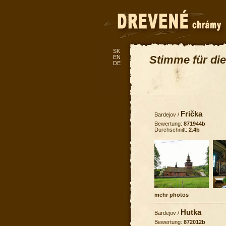
SK
Stimme für die
EN
DE
Frička
Bardejov
/
Bewertung:
871944b
Durchschnitt:
2.4b
mehr photos
Hutka
Bardejov
/
Bewertung:
872012b