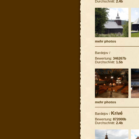
Durchschnitt:
2.4b
mehr photos
Bardejov
/
Bewertung:
346267b
Durchschnitt:
1.5b
mehr photos
Krivé
Bardejov
/
Bewertung:
872000b
Durchschnitt:
2.4b