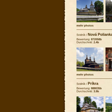
mehr photos
Nová Polianka
Svidník
/
Bewertung:
872058b
Durchschnitt:
2.4b
mehr photos
Príkra
Svidník
/
Bewertung:
888035b
Durchschnitt:
3.9b