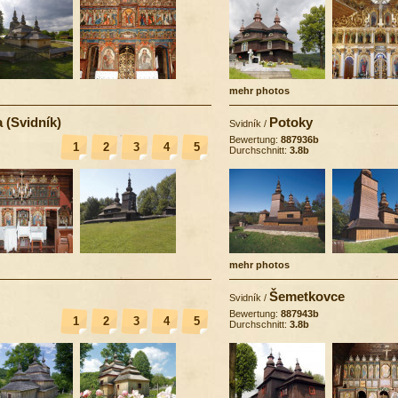
mehr photos
 (Svidník)
Potoky
Svidník
/
Bewertung:
887936b
1
2
3
4
5
Durchschnitt:
3.8b
mehr photos
Šemetkovce
Svidník
/
Bewertung:
887943b
1
2
3
4
5
Durchschnitt:
3.8b