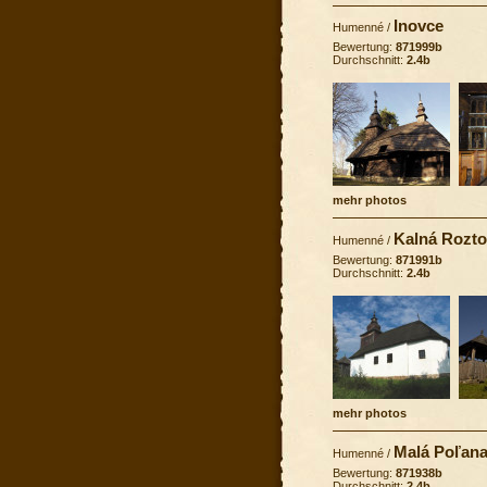
Inovce
Humenné
/
Bewertung:
871999b
Durchschnitt:
2.4b
mehr photos
Kalná Rozt
Humenné
/
Bewertung:
871991b
Durchschnitt:
2.4b
mehr photos
Malá Poľana
Humenné
/
Bewertung:
871938b
Durchschnitt:
2.4b