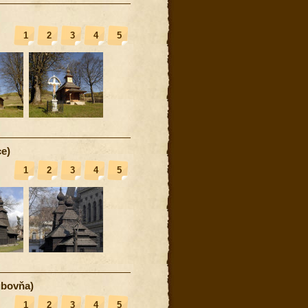
1
2
3
4
5
e)
1
2
3
4
5
ubovňa)
1
2
3
4
5