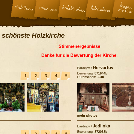
 schönste Holzkirche
Stimmenergebnisse
Danke für die Bewertung der Kirche.
Hervartov
Bardejov
/
Bewertung:
871944b
1
2
3
4
5
Durchschnitt:
2.4b
mehr photos
Jedlinka
Bardejov
/
Bewertung:
872038b