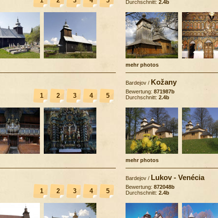
1
2
3
4
5
Durchschnitt:
2.4b
mehr photos
Kožany
Bardejov
/
Bewertung:
871987b
1
2
3
4
5
Durchschnitt:
2.4b
mehr photos
Lukov - Venécia
Bardejov
/
Bewertung:
872048b
1
2
3
4
5
Durchschnitt:
2.4b