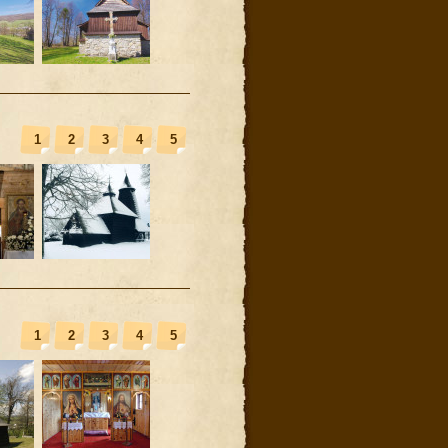
1
2
3
4
5
1
2
3
4
5