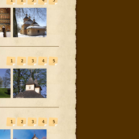
1
2
3
4
5
1
2
3
4
5
1
2
3
4
5