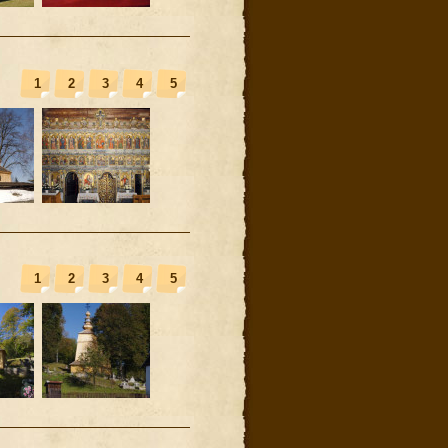
1
2
3
4
5
1
2
3
4
5