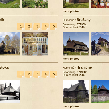
mehr photos
nik
Brežany
Humenné
/
Bewertung:
871989b
1
2
3
4
5
Durchschnitt:
2.4b
mehr photos
ztoka
Hraničné
Humenné
/
Bewertung:
871998b
1
2
3
4
5
Durchschnitt:
2.4b
mehr photos