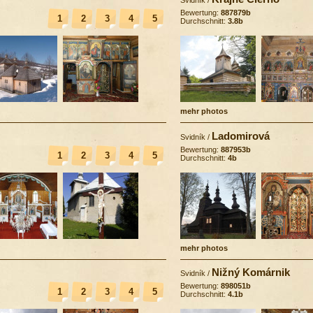
Bewertung:
887879b
1
2
3
4
5
Durchschnitt:
3.8b
mehr photos
Ladomirová
Svidník
/
Bewertung:
887953b
1
2
3
4
5
Durchschnitt:
4b
mehr photos
Nižný Komárnik
Svidník
/
Bewertung:
898051b
1
2
3
4
5
Durchschnitt:
4.1b