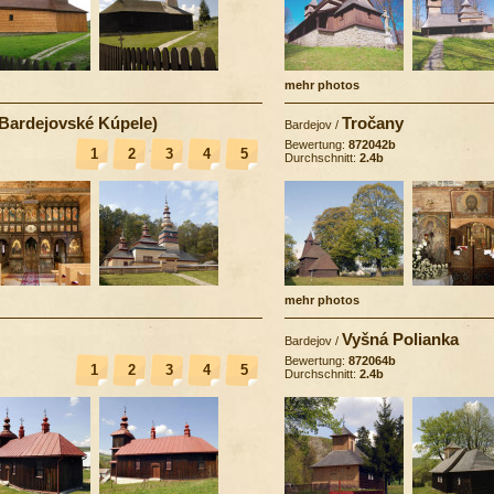
mehr photos
(Bardejovské Kúpele)
Tročany
Bardejov
/
Bewertung:
872042b
1
2
3
4
5
Durchschnitt:
2.4b
mehr photos
Vyšná Polianka
Bardejov
/
Bewertung:
872064b
1
2
3
4
5
Durchschnitt:
2.4b