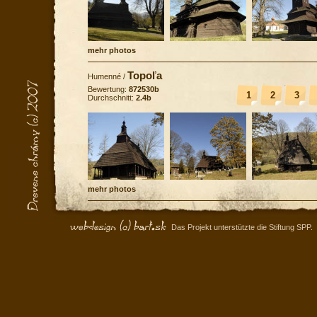
mehr photos
Topoľa
Humenné
/
Bewertung:
872530b
1
2
3
Durchschnitt:
2.4b
mehr photos
Das Projekt unterstützte die Stiftung SPP.