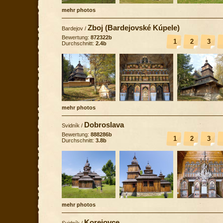
mehr photos
Zboj (Bardejovské Kúpele)
Bardejov
/
Bewertung:
872322b
1
2
3
Durchschnitt:
2.4b
mehr photos
Dobroslava
Svidník
/
Bewertung:
888286b
1
2
3
Durchschnitt:
3.8b
mehr photos
Korejovce
Svidník
/