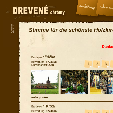
SK
Stimme für die schönste Holzki
EN
DE
Danke 
Frička
Bardejov
/
Bewertung:
872315b
1
2
3
Durchschnitt:
2.4b
mehr photos
Hutka
Bardejov
/
Bewertung:
872440b