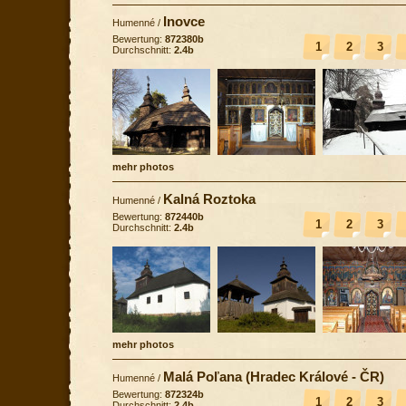
Inovce
Humenné
/
Bewertung:
872380b
1
2
3
Durchschnitt:
2.4b
mehr photos
Kalná Roztoka
Humenné
/
Bewertung:
872440b
1
2
3
Durchschnitt:
2.4b
mehr photos
Malá Poľana (Hradec Králové - ČR)
Humenné
/
Bewertung:
872324b
1
2
3
Durchschnitt:
2.4b