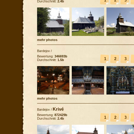
1
2
3
Durchschnitt:
2.4b
mehr photos
Bardejov
/
Bewertung:
346693b
1
2
3
Durchschnitt:
1.5b
mehr photos
Krivé
Bardejov
/
Bewertung:
872429b
1
2
3
Durchschnitt:
2.4b