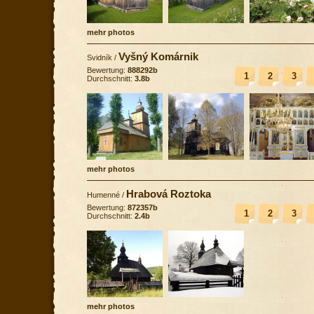
mehr photos
Vyšný Komárnik
Svidník
/
Bewertung:
888292b
1
2
3
Durchschnitt:
3.8b
mehr photos
Hrabová Roztoka
Humenné
/
Bewertung:
872357b
1
2
3
Durchschnitt:
2.4b
mehr photos