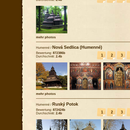
mehr photos
Nová Sedlica (Humenné)
Humenné
/
Bewertung:
872386b
1
2
3
Durchschnitt:
2.4b
mehr photos
Ruský Potok
Humenné
/
Bewertung:
872424b
1
2
3
Durchschnitt:
2.4b