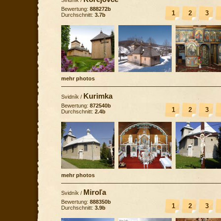
Bewertung:
888272b
1
2
3
Durchschnitt:
3.7b
mehr photos
Kurimka
Svidník
/
Bewertung:
872540b
1
2
3
Durchschnitt:
2.4b
mehr photos
Miroľa
Svidník
/
Bewertung:
888350b
1
2
3
Durchschnitt:
3.9b