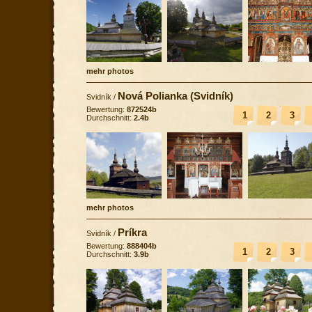
mehr photos
Nová Polianka (Svidník)
Svidník
/
Bewertung:
872524b
1
2
3
Durchschnitt:
2.4b
mehr photos
Príkra
Svidník
/
Bewertung:
888404b
1
2
3
Durchschnitt:
3.9b