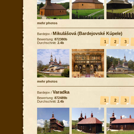
mehr photos
Mikulášová (Bardejovské Kúpele)
Bardejov
/
Bewertung:
872380b
1
2
3
Durchschnitt:
2.4b
mehr photos
Varadka
Bardejov
/
Bewertung:
872489b
1
2
3
Durchschnitt:
2.4b