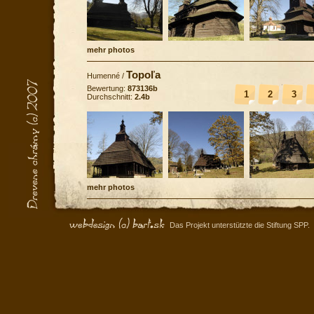
mehr photos
Topoľa
Humenné
/
Bewertung:
873136b
1
2
3
Durchschnitt:
2.4b
mehr photos
Das Projekt unterstützte die Stiftung SPP.