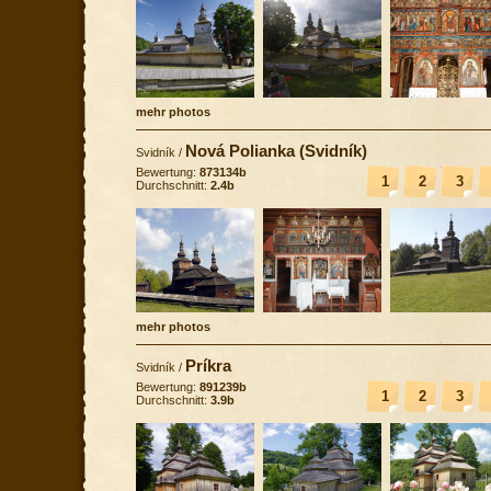
mehr photos
Nová Polianka (Svidník)
Svidník
/
Bewertung:
873134b
1
2
3
Durchschnitt:
2.4b
mehr photos
Príkra
Svidník
/
Bewertung:
891239b
1
2
3
Durchschnitt:
3.9b