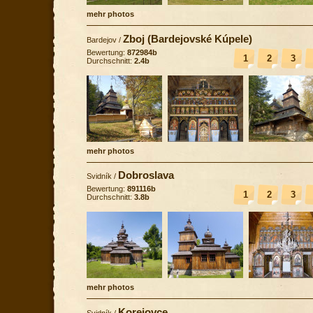
mehr photos
Zboj (Bardejovské Kúpele)
Bardejov
/
Bewertung:
872984b
1
2
3
Durchschnitt:
2.4b
mehr photos
Dobroslava
Svidník
/
Bewertung:
891116b
1
2
3
Durchschnitt:
3.8b
mehr photos
Korejovce
Svidník
/