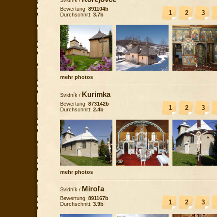
Bewertung:
891104b
1
2
3
Durchschnitt:
3.7b
mehr photos
Kurimka
Svidník
/
Bewertung:
873142b
1
2
3
Durchschnitt:
2.4b
mehr photos
Miroľa
Svidník
/
Bewertung:
891167b
1
2
3
Durchschnitt:
3.9b