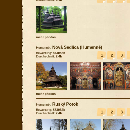
mehr photos
Nová Sedlica (Humenné)
Humenné
/
Bewertung:
873048b
1
2
3
Durchschnitt:
2.4b
mehr photos
Ruský Potok
Humenné
/
Bewertung:
873032b
1
2
3
Durchschnitt:
2.4b