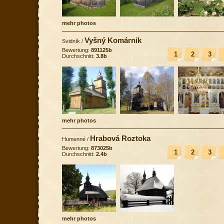
mehr photos
Vyšný Komárnik
Svidník
/
Bewertung:
891125b
1
2
3
Durchschnitt:
3.8b
mehr photos
Hrabová Roztoka
Humenné
/
Bewertung:
873025b
1
2
3
Durchschnitt:
2.4b
mehr photos