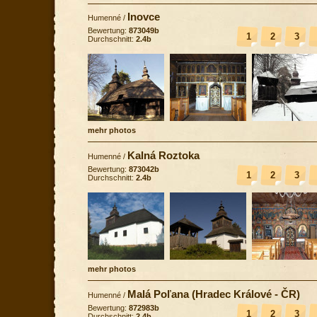
Inovce
Humenné
/
Bewertung:
873049b
1
2
3
Durchschnitt:
2.4b
mehr photos
Kalná Roztoka
Humenné
/
Bewertung:
873042b
1
2
3
Durchschnitt:
2.4b
mehr photos
Malá Poľana (Hradec Králové - ČR)
Humenné
/
Bewertung:
872983b
1
2
3
Durchschnitt:
2.4b