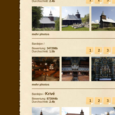
1
2
3
Durchschnitt:
2.4b
mehr photos
Bardejov
/
Bewertung:
347298b
1
2
3
Durchschnitt:
1.5b
mehr photos
Krivé
Bardejov
/
Bewertung:
873044b
1
2
3
Durchschnitt:
2.4b