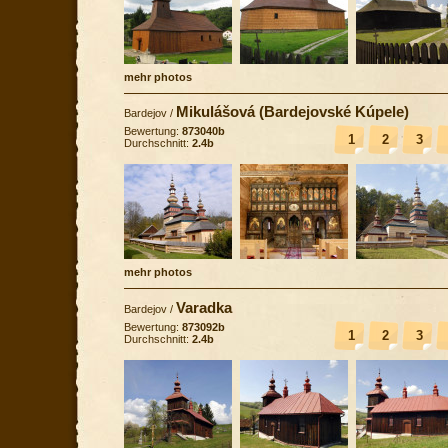
mehr photos
Mikulášová (Bardejovské Kúpele)
Bardejov
/
Bewertung:
873040b
1
2
3
Durchschnitt:
2.4b
mehr photos
Varadka
Bardejov
/
Bewertung:
873092b
1
2
3
Durchschnitt:
2.4b