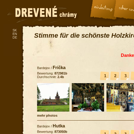
SK
Stimme für die schönste Holzki
EN
DE
Danke 
Frička
Bardejov
/
Bewertung:
872981b
1
2
3
Durchschnitt:
2.4b
mehr photos
Hutka
Bardejov
/
Bewertung:
873050b