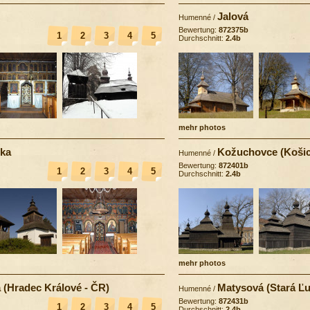
Jalová
Humenné
/
Bewertung:
872375b
1
2
3
4
5
Durchschnitt:
2.4b
mehr photos
oka
Kožuchovce (Košic
Humenné
/
Bewertung:
872401b
1
2
3
4
5
Durchschnitt:
2.4b
mehr photos
 (Hradec Králové - ČR)
Matysová (Stará Ľ
Humenné
/
Bewertung:
872431b
1
2
3
4
5
Durchschnitt:
2.4b