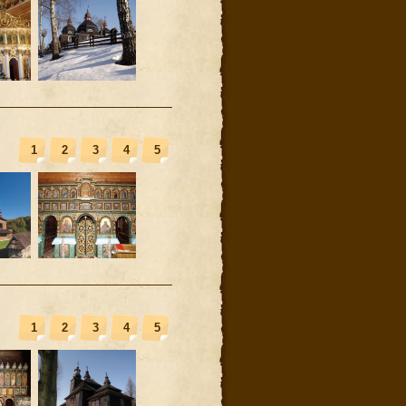
1
2
3
4
5
1
2
3
4
5