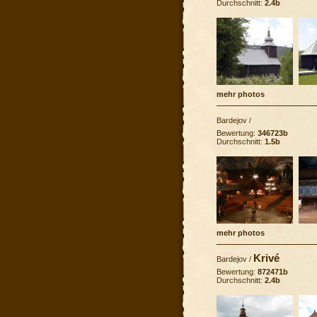
Durchschnitt:
2.4b
mehr photos
Bardejov
/
Bewertung:
346723b
Durchschnitt:
1.5b
mehr photos
Krivé
Bardejov
/
Bewertung:
872471b
Durchschnitt:
2.4b