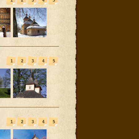
1
2
3
4
5
1
2
3
4
5
1
2
3
4
5