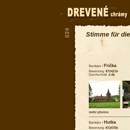
SK
Stimme für die
EN
DE
Frička
Bardejov
/
Bewertung:
872421b
Durchschnitt:
2.4b
mehr photos
Hutka
Bardejov
/
Bewertung:
872470b