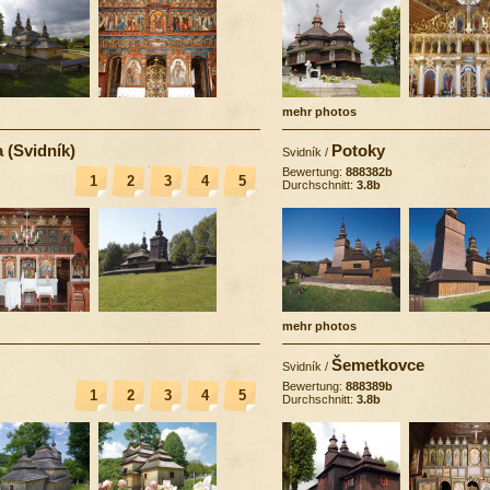
mehr photos
 (Svidník)
Potoky
Svidník
/
Bewertung:
888382b
1
2
3
4
5
Durchschnitt:
3.8b
mehr photos
Šemetkovce
Svidník
/
Bewertung:
888389b
1
2
3
4
5
Durchschnitt:
3.8b