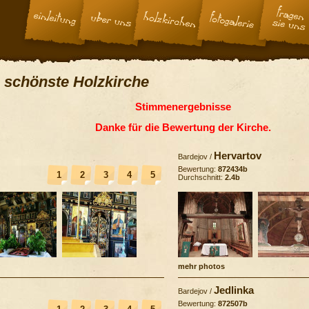
 schönste Holzkirche
Stimmenergebnisse
Danke für die Bewertung der Kirche.
Hervartov
Bardejov
/
Bewertung:
872434b
1
2
3
4
5
Durchschnitt:
2.4b
mehr photos
Jedlinka
Bardejov
/
Bewertung:
872507b