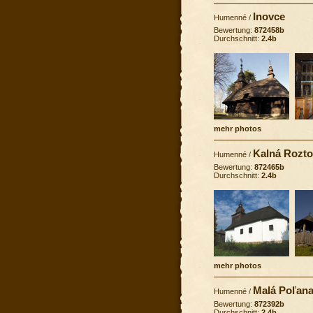
Inovce
Humenné
/
Bewertung:
872458b
Durchschnitt:
2.4b
mehr photos
Kalná Rozt
Humenné
/
Bewertung:
872465b
Durchschnitt:
2.4b
mehr photos
Malá Poľana
Humenné
/
Bewertung:
872392b
Durchschnitt:
2.4b