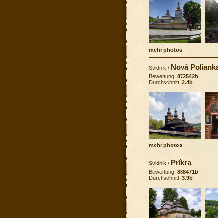
mehr photos
Nová Polianka
Svidník
/
Bewertung:
872542b
Durchschnitt:
2.4b
mehr photos
Príkra
Svidník
/
Bewertung:
888471b
Durchschnitt:
3.9b