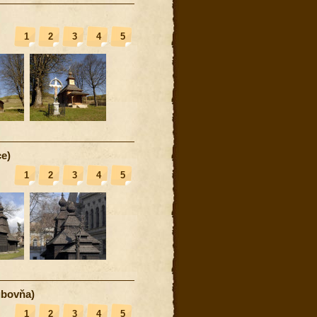
1
2
3
4
5
e)
1
2
3
4
5
ubovňa)
1
2
3
4
5