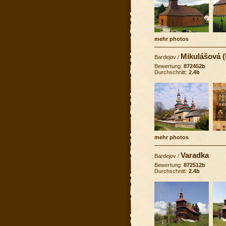
mehr photos
Mikulášová 
Bardejov
/
Bewertung:
872452b
Durchschnitt:
2.4b
mehr photos
Varadka
Bardejov
/
Bewertung:
872512b
Durchschnitt:
2.4b