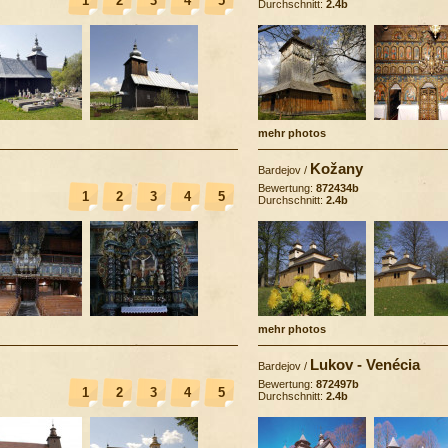
1
2
3
4
5
Durchschnitt:
2.4b
mehr photos
Kožany
Bardejov
/
Bewertung:
872434b
1
2
3
4
5
Durchschnitt:
2.4b
mehr photos
Lukov - Venécia
Bardejov
/
Bewertung:
872497b
1
2
3
4
5
Durchschnitt:
2.4b