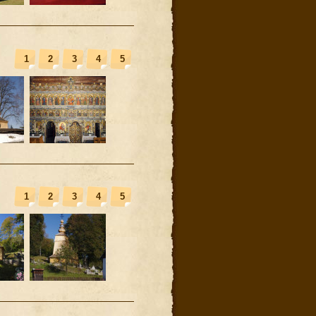
1
2
3
4
5
1
2
3
4
5