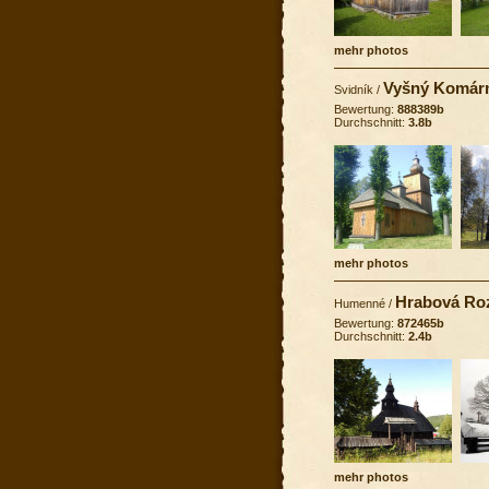
mehr photos
Vyšný Komár
Svidník
/
Bewertung:
888389b
Durchschnitt:
3.8b
mehr photos
Hrabová Ro
Humenné
/
Bewertung:
872465b
Durchschnitt:
2.4b
mehr photos