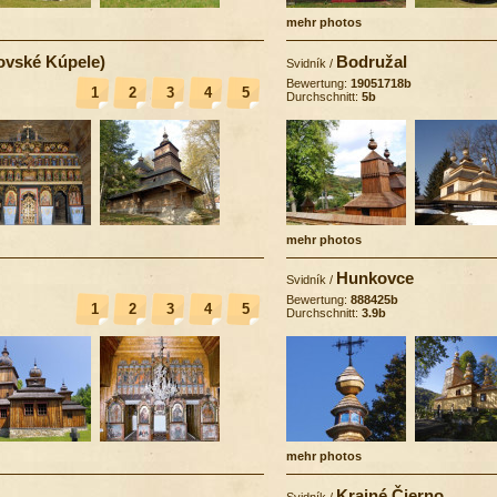
mehr photos
ovské Kúpele)
Bodružal
Svidník
/
Bewertung:
19051718b
1
2
3
4
5
Durchschnitt:
5b
mehr photos
Hunkovce
Svidník
/
Bewertung:
888425b
1
2
3
4
5
Durchschnitt:
3.9b
mehr photos
Krajné Čierno
Svidník
/