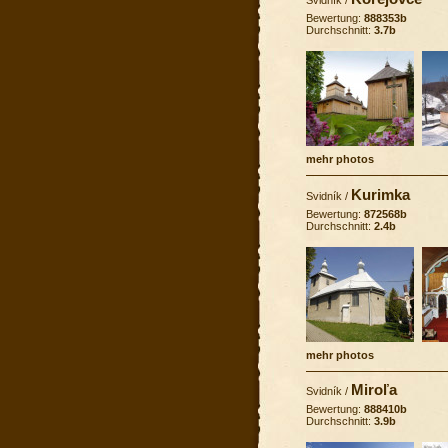
Bewertung:
888353b
Durchschnitt:
3.7b
mehr photos
Kurimka
Svidník
/
Bewertung:
872568b
Durchschnitt:
2.4b
mehr photos
Miroľa
Svidník
/
Bewertung:
888410b
Durchschnitt:
3.9b