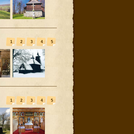
1
2
3
4
5
1
2
3
4
5