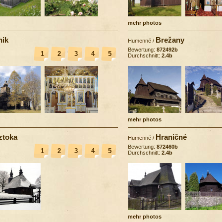
mehr photos
nik
Brežany
Humenné
/
Bewertung:
872492b
1
2
3
4
5
Durchschnitt:
2.4b
mehr photos
ztoka
Hraničné
Humenné
/
Bewertung:
872460b
1
2
3
4
5
Durchschnitt:
2.4b
mehr photos