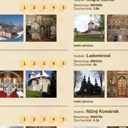
Bewertung:
888348b
1
2
3
4
5
Durchschnitt:
3.8b
mehr photos
Ladomirová
Svidník
/
Bewertung:
888411b
1
2
3
4
5
Durchschnitt:
4b
mehr photos
Nižný Komárnik
Svidník
/
Bewertung:
898479b
1
2
3
4
5
Durchschnitt:
4.1b