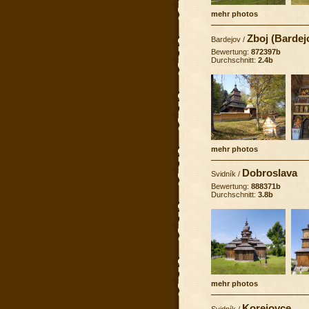
mehr photos
Zboj (Bardej
Bardejov
/
Bewertung:
872397b
Durchschnitt:
2.4b
mehr photos
Dobroslava
Svidník
/
Bewertung:
888371b
Durchschnitt:
3.8b
mehr photos
Korejovce
Svidník
/