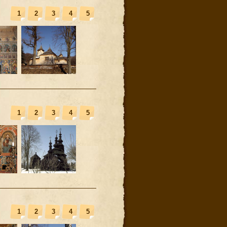
1
2
3
4
5
1
2
3
4
5
1
2
3
4
5