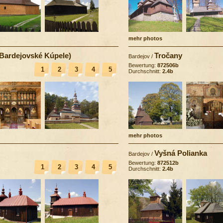
mehr photos
(Bardejovské Kúpele)
Tročany
Bardejov
/
Bewertung:
872506b
1
2
3
4
5
Durchschnitt:
2.4b
mehr photos
Vyšná Polianka
Bardejov
/
Bewertung:
872512b
1
2
3
4
5
Durchschnitt:
2.4b