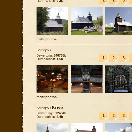
1
2
3
Durchschnitt:
2.4b
mehr photos
Bardejov
/
Bewertung:
346735b
1
2
3
Durchschnitt:
1.5b
mehr photos
Krivé
Bardejov
/
Bewertung:
872484b
1
2
3
Durchschnitt:
2.4b