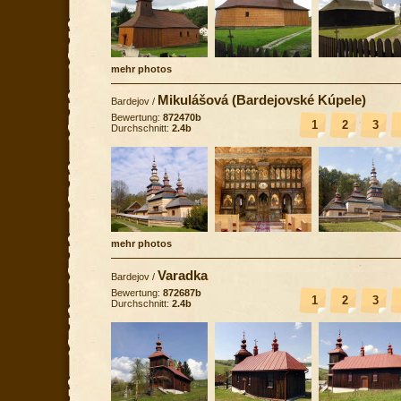
mehr photos
Mikulášová (Bardejovské Kúpele)
Bardejov
/
Bewertung:
872470b
1
2
3
Durchschnitt:
2.4b
mehr photos
Varadka
Bardejov
/
Bewertung:
872687b
1
2
3
Durchschnitt:
2.4b