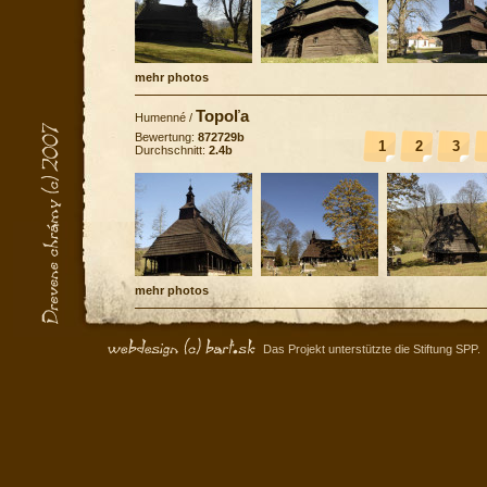
mehr photos
Topoľa
Humenné
/
Bewertung:
872729b
1
2
3
Durchschnitt:
2.4b
mehr photos
Das Projekt unterstützte die Stiftung SPP.