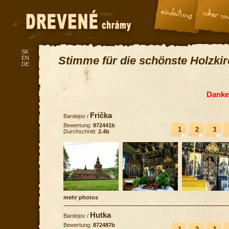
SK
Stimme für die schönste Holzki
EN
DE
Danke 
Frička
Bardejov
/
Bewertung:
872441b
1
2
3
Durchschnitt:
2.4b
mehr photos
Hutka
Bardejov
/
Bewertung:
872487b