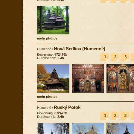
mehr photos
Nová Sedlica (Humenné)
Humenné
/
Bewertung:
872476b
1
2
3
Durchschnitt:
2.4b
mehr photos
Ruský Potok
Humenné
/
Bewertung:
872473b
1
2
3
Durchschnitt:
2.4b