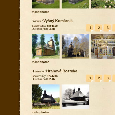
mehr photos
Vyšný Komárnik
Svidník
/
Bewertung:
888461b
1
2
3
Durchschnitt:
3.8b
mehr photos
Hrabová Roztoka
Humenné
/
Bewertung:
872473b
1
2
3
Durchschnitt:
2.4b
mehr photos