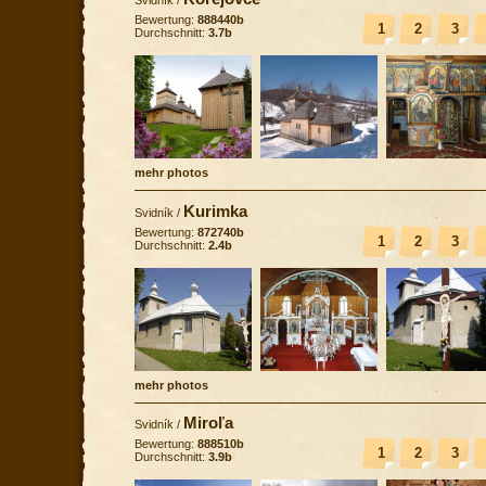
Bewertung:
888440b
1
2
3
Durchschnitt:
3.7b
mehr photos
Kurimka
Svidník
/
Bewertung:
872740b
1
2
3
Durchschnitt:
2.4b
mehr photos
Miroľa
Svidník
/
Bewertung:
888510b
1
2
3
Durchschnitt:
3.9b