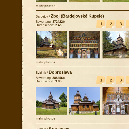
mehr photos
Zboj (Bardejovské Kúpele)
Bardejov
/
Bewertung:
872422b
1
2
3
Durchschnitt:
2.4b
mehr photos
Dobroslava
Svidník
/
Bewertung:
888456b
1
2
3
Durchschnitt:
3.8b
mehr photos
Korejovce
Svidník
/