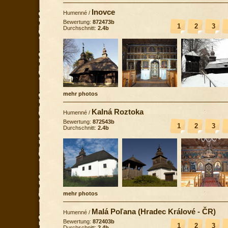
Inovce
Humenné
/
Bewertung:
872473b
1
2
3
Durchschnitt:
2.4b
mehr photos
Kalná Roztoka
Humenné
/
Bewertung:
872543b
1
2
3
Durchschnitt:
2.4b
mehr photos
Malá Poľana (Hradec Králové - ČR)
Humenné
/
Bewertung:
872403b
1
2
3
Durchschnitt:
2.4b