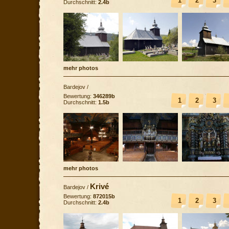
1
2
3
Durchschnitt:
2.4b
mehr photos
Bardejov
/
Bewertung:
346289b
1
2
3
Durchschnitt:
1.5b
mehr photos
Krivé
Bardejov
/
Bewertung:
872015b
1
2
3
Durchschnitt:
2.4b