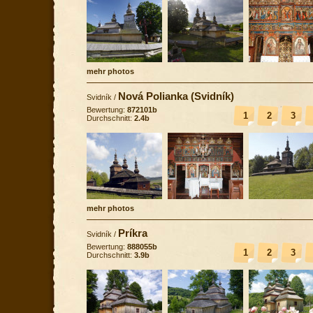
mehr photos
Nová Polianka (Svidník)
Svidník
/
Bewertung:
872101b
1
2
3
Durchschnitt:
2.4b
mehr photos
Príkra
Svidník
/
Bewertung:
888055b
1
2
3
Durchschnitt:
3.9b