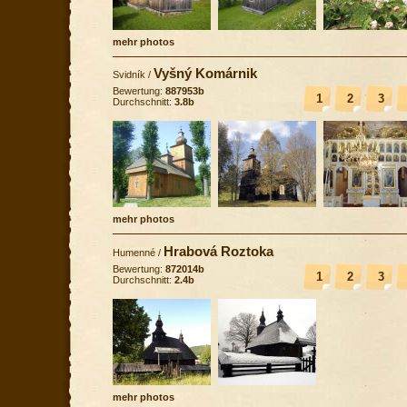
mehr photos
Vyšný Komárnik
Svidník
/
Bewertung:
887953b
1
2
3
Durchschnitt:
3.8b
mehr photos
Hrabová Roztoka
Humenné
/
Bewertung:
872014b
1
2
3
Durchschnitt:
2.4b
mehr photos