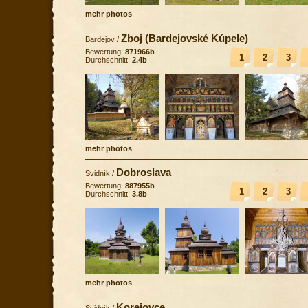
mehr photos
Zboj (Bardejovské Kúpele)
Bardejov
/
Bewertung:
871966b
1
2
3
Durchschnitt:
2.4b
mehr photos
Dobroslava
Svidník
/
Bewertung:
887955b
1
2
3
Durchschnitt:
3.8b
mehr photos
Korejovce
Svidník
/