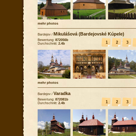
mehr photos
Mikulášová (Bardejovské Kúpele)
Bardejov
/
Bewertung:
872056b
1
2
3
Durchschnitt:
2.4b
mehr photos
Varadka
Bardejov
/
Bewertung:
872081b
1
2
3
Durchschnitt:
2.4b