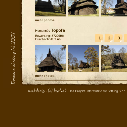
mehr photos
Topoľa
Humenné
/
Bewertung:
872099b
1
2
3
Durchschnitt:
2.4b
mehr photos
Das Projekt unterstützte die Stiftung SPP.