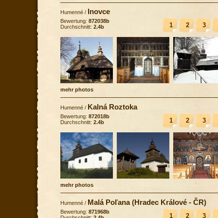
Inovce
Humenné
/
Bewertung:
872038b
1
2
3
Durchschnitt:
2.4b
mehr photos
Kalná Roztoka
Humenné
/
Bewertung:
872018b
1
2
3
Durchschnitt:
2.4b
mehr photos
Malá Poľana (Hradec Králové - ČR)
Humenné
/
Bewertung:
871968b
1
2
3
Durchschnitt:
2.4b