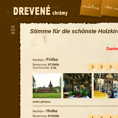
SK
Stimme für die schönste Holzki
EN
DE
Danke 
Frička
Bardejov
/
Bewertung:
871966b
1
2
3
Durchschnitt:
2.4b
mehr photos
Hutka
Bardejov
/
Bewertung:
872028b