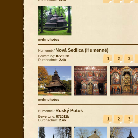
mehr photos
Nová Sedlica (Humenné)
Humenné
/
Bewertung:
872052b
1
2
3
Durchschnitt:
2.4b
mehr photos
Ruský Potok
Humenné
/
Bewertung:
872012b
1
2
3
Durchschnitt:
2.4b