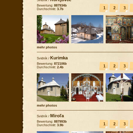
Bewertung:
887934b
1
2
3
Durchschnitt:
3.7b
mehr photos
Kurimka
Svidník
/
Bewertung:
872106b
1
2
3
Durchschnitt:
2.4b
mehr photos
Miroľa
Svidník
/
Bewertung:
887993b
1
2
3
Durchschnitt:
3.9b