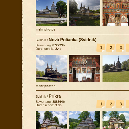
mehr photos
Nová Polianka (Svidník)
Svidník
/
Bewertung:
872723b
1
2
3
Durchschnitt:
2.4b
mehr photos
Príkra
Svidník
/
Bewertung:
888564b
1
2
3
Durchschnitt:
3.9b