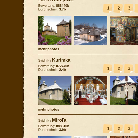
Bewertung:
888440b
1
2
3
Durchschnitt:
3.7b
mehr photos
Kurimka
Svidník
/
Bewertung:
872740b
1
2
3
Durchschnitt:
2.4b
mehr photos
Miroľa
Svidník
/
Bewertung:
888510b
1
2
3
Durchschnitt:
3.9b