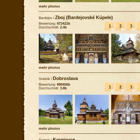
mehr photos
Zboj (Bardejovské Kúpele)
Bardejov
/
Bewertung:
872422b
1
2
3
Durchschnitt:
2.4b
mehr photos
Dobroslava
Svidník
/
Bewertung:
888456b
1
2
3
Durchschnitt:
3.8b
mehr photos
Korejovce
Svidník
/