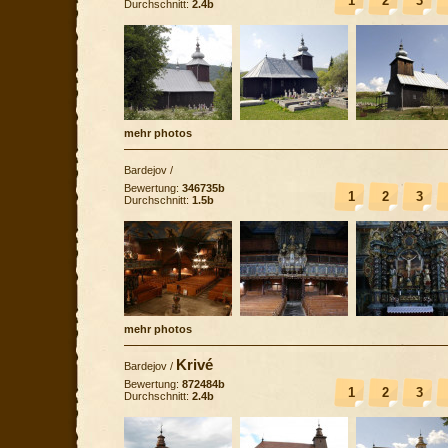
1
2
3
Durchschnitt:
2.4b
mehr photos
Bardejov
/
Bewertung:
346735b
1
2
3
Durchschnitt:
1.5b
mehr photos
Krivé
Bardejov
/
Bewertung:
872484b
1
2
3
Durchschnitt:
2.4b