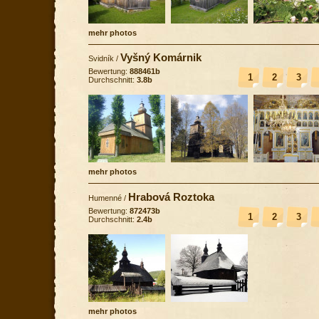
mehr photos
Vyšný Komárnik
Svidník
/
Bewertung:
888461b
1
2
3
Durchschnitt:
3.8b
mehr photos
Hrabová Roztoka
Humenné
/
Bewertung:
872473b
1
2
3
Durchschnitt:
2.4b
mehr photos