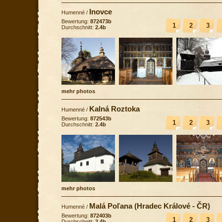
Inovce
Humenné
/
Bewertung:
872473b
1
2
3
Durchschnitt:
2.4b
mehr photos
Kalná Roztoka
Humenné
/
Bewertung:
872543b
1
2
3
Durchschnitt:
2.4b
mehr photos
Malá Poľana (Hradec Králové - ČR)
Humenné
/
Bewertung:
872403b
1
2
3
Durchschnitt:
2.4b