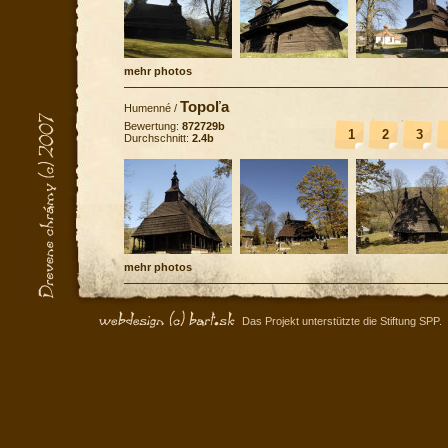
mehr photos
Topoľa
Humenné
/
Bewertung:
872729b
1
2
3
Durchschnitt:
2.4b
mehr photos
Das Projekt unterstützte die Stiftung SPP.