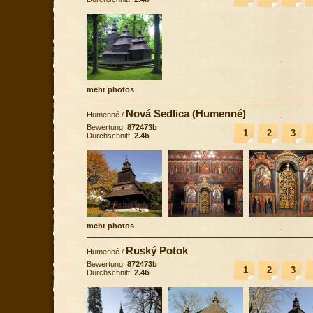
mehr photos
Nová Sedlica (Humenné)
Humenné
/
Bewertung:
872473b
1
2
3
Durchschnitt:
2.4b
mehr photos
Ruský Potok
Humenné
/
Bewertung:
872473b
1
2
3
Durchschnitt:
2.4b