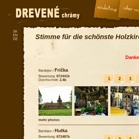
SK
Stimme für die schönste Holzki
EN
DE
Danke 
Frička
Bardejov
/
Bewertung:
872441b
1
2
3
Durchschnitt:
2.4b
mehr photos
Hutka
Bardejov
/
Bewertung:
872487b