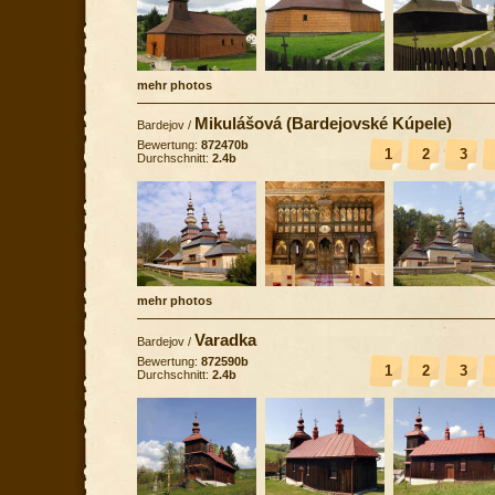
mehr photos
Mikulášová (Bardejovské Kúpele)
Bardejov
/
Bewertung:
872470b
1
2
3
Durchschnitt:
2.4b
mehr photos
Varadka
Bardejov
/
Bewertung:
872590b
1
2
3
Durchschnitt:
2.4b