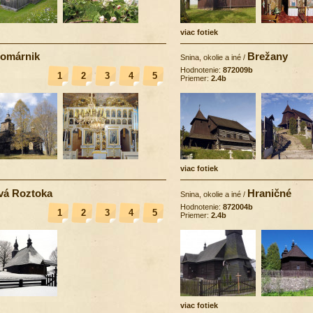
viac fotiek
omárnik
Brežany
Snina, okolie a iné
/
Hodnotenie:
872009b
1
2
3
4
5
Priemer:
2.4b
viac fotiek
vá Roztoka
Hraničné
Snina, okolie a iné
/
Hodnotenie:
872004b
1
2
3
4
5
Priemer:
2.4b
viac fotiek