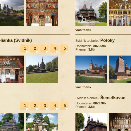
viac fotiek
lianka (Svidník)
Potoky
Svidník a okolie
/
Hodnotenie:
887959b
1
2
3
4
5
Priemer:
3.8b
viac fotiek
Šemetkovce
Svidník a okolie
/
Hodnotenie:
887976b
1
2
3
4
5
Priemer:
3.8b