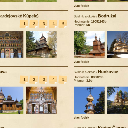
viac fotiek
Bardejovské Kúpele)
Bodružal
Svidník a okolie
/
Hodnotenie:
19051143b
1
2
3
4
5
Priemer:
5b
viac fotiek
ava
Hunkovce
Svidník a okolie
/
Hodnotenie:
888026b
1
2
3
4
5
Priemer:
3.9b
viac fotiek
ce
Krajné Čierno
Svidník a okolie
/