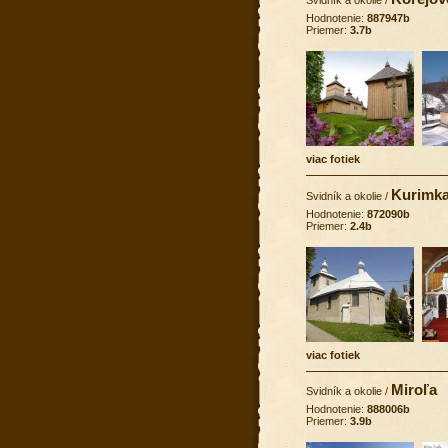
Hodnotenie:
887947b
Priemer:
3.7b
viac fotiek
Kurimk
Svidník a okolie
/
Hodnotenie:
872090b
Priemer:
2.4b
viac fotiek
Miroľa
Svidník a okolie
/
Hodnotenie:
888006b
Priemer:
3.9b