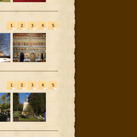
1
2
3
4
5
1
2
3
4
5