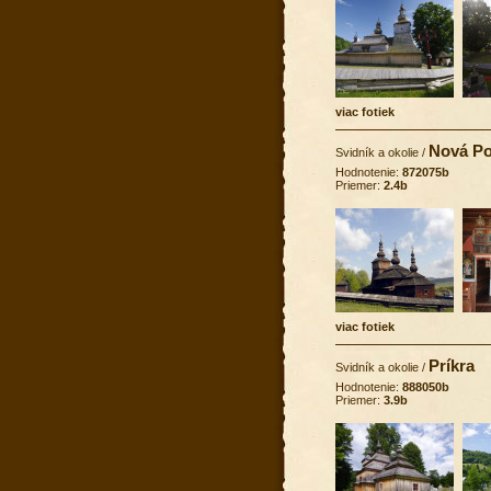
viac fotiek
Nová Po
Svidník a okolie
/
Hodnotenie:
872075b
Priemer:
2.4b
viac fotiek
Príkra
Svidník a okolie
/
Hodnotenie:
888050b
Priemer:
3.9b