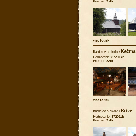
Priemer:
2.4b
viac fotiek
Kežma
Bardejov a okolie
/
Hodnotenie:
872014b
Priemer:
2.4b
viac fotiek
Krivé
Bardejov a okolie
/
Hodnotenie:
872011b
Priemer:
2.4b