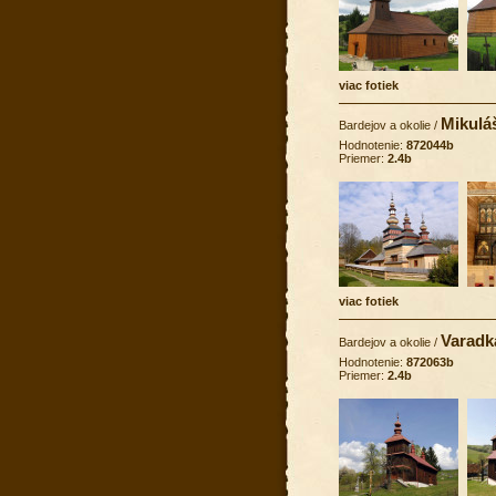
viac fotiek
Mikulá
Bardejov a okolie
/
Hodnotenie:
872044b
Priemer:
2.4b
viac fotiek
Varadk
Bardejov a okolie
/
Hodnotenie:
872063b
Priemer:
2.4b