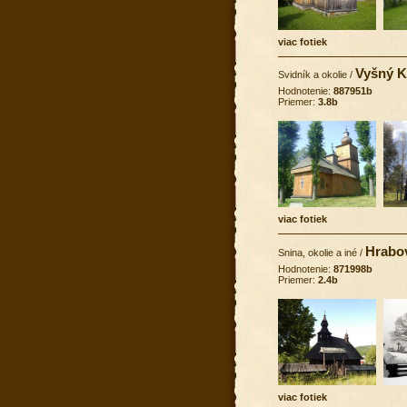
viac fotiek
Vyšný K
Svidník a okolie
/
Hodnotenie:
887951b
Priemer:
3.8b
viac fotiek
Hrabo
Snina, okolie a iné
/
Hodnotenie:
871998b
Priemer:
2.4b
viac fotiek