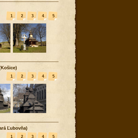
1
2
3
4
5
(Košice)
1
2
3
4
5
ará Ľubovňa)
1
2
3
4
5