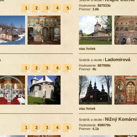
Hodnotenie:
887933b
1
2
3
4
5
Priemer:
3.8b
viac fotiek
a
Ladomirová
Svidník a okolie
/
Hodnotenie:
887998b
1
2
3
4
5
Priemer:
4b
viac fotiek
Nižný Komárni
Svidník a okolie
/
Hodnotenie:
898079b
1
2
3
4
5
Priemer:
4.1b