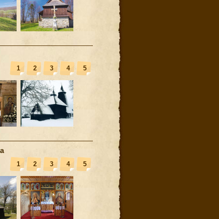
1
2
3
4
5
ka
1
2
3
4
5