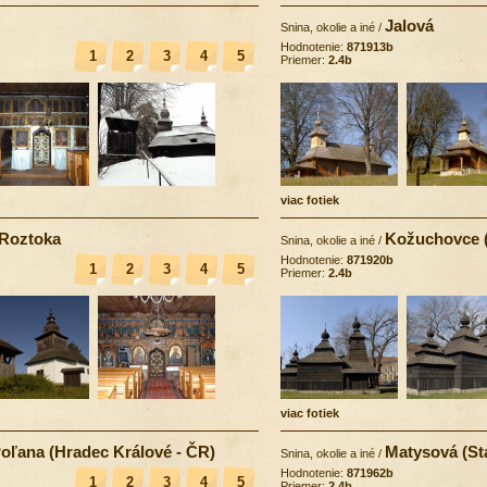
Jalová
Snina, okolie a iné
/
Hodnotenie:
871913b
1
2
3
4
5
Priemer:
2.4b
viac fotiek
 Roztoka
Kožuchovce 
Snina, okolie a iné
/
Hodnotenie:
871920b
1
2
3
4
5
Priemer:
2.4b
viac fotiek
oľana (Hradec Králové - ČR)
Matysová (St
Snina, okolie a iné
/
Hodnotenie:
871962b
1
2
3
4
5
Priemer:
2.4b