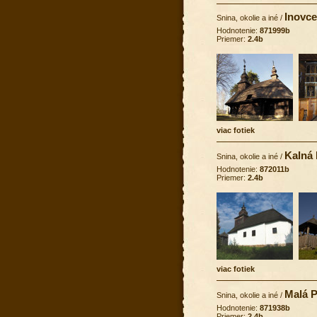
Inovce
Snina, okolie a iné
/
Hodnotenie:
871999b
Priemer:
2.4b
viac fotiek
Kalná
Snina, okolie a iné
/
Hodnotenie:
872011b
Priemer:
2.4b
viac fotiek
Malá P
Snina, okolie a iné
/
Hodnotenie:
871938b
Priemer:
2.4b