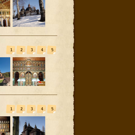
1
2
3
4
5
1
2
3
4
5