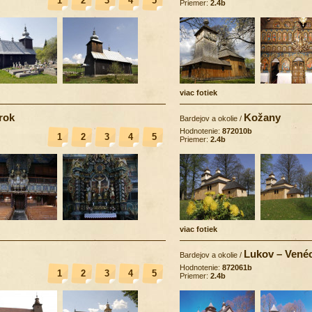
1
2
3
4
5
Priemer:
2.4b
viac fotiek
rok
Kožany
Bardejov a okolie
/
Hodnotenie:
872010b
1
2
3
4
5
Priemer:
2.4b
viac fotiek
Lukov – Venéc
Bardejov a okolie
/
Hodnotenie:
872061b
1
2
3
4
5
Priemer:
2.4b