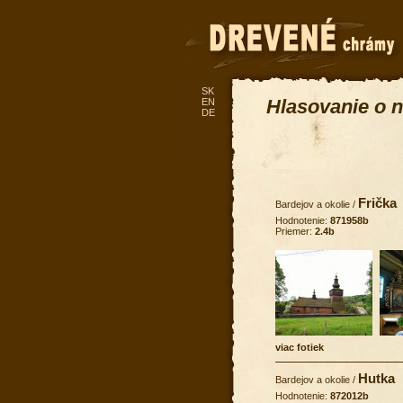
SK
Hlasovanie o n
EN
DE
Frička
Bardejov a okolie
/
Hodnotenie:
871958b
Priemer:
2.4b
viac fotiek
Hutka
Bardejov a okolie
/
Hodnotenie:
872012b