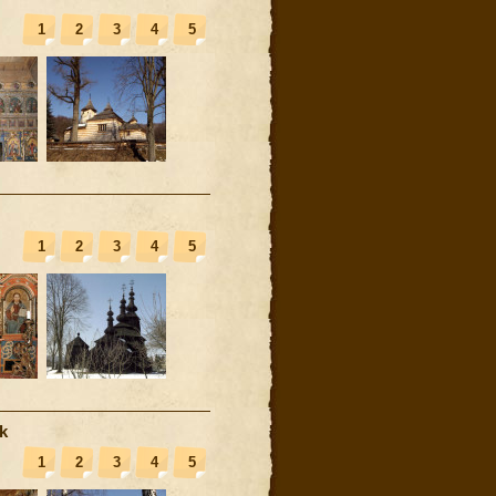
1
2
3
4
5
1
2
3
4
5
k
1
2
3
4
5