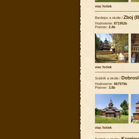
viac fotiek
Zboj (
Bardejov a okolie
/
Hodnotenie:
871952b
Priemer:
2.4b
viac fotiek
Dobrosl
Svidník a okolie
/
Hodnotenie:
887979b
Priemer:
3.8b
viac fotiek
Korejov
Svidník a okolie
/