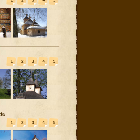
1
2
3
4
5
1
2
3
4
5
ia
1
2
3
4
5