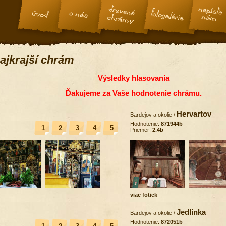
ajkrajší chrám
Výsledky hlasovania
Ďakujeme za Vaše hodnotenie chrámu.
Hervartov
Bardejov a okolie
/
Hodnotenie:
871944b
1
2
3
4
5
Priemer:
2.4b
viac fotiek
Jedlinka
Bardejov a okolie
/
Hodnotenie:
872051b