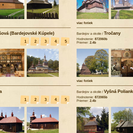
viac fotiek
šová (Bardejovské Kúpele)
Tročany
Bardejov a okolie
/
Hodnotenie:
872060b
1
2
3
4
5
Priemer:
2.4b
viac fotiek
a
Vyšná Polian
Bardejov a okolie
/
Hodnotenie:
872065b
1
2
3
4
5
Priemer:
2.4b