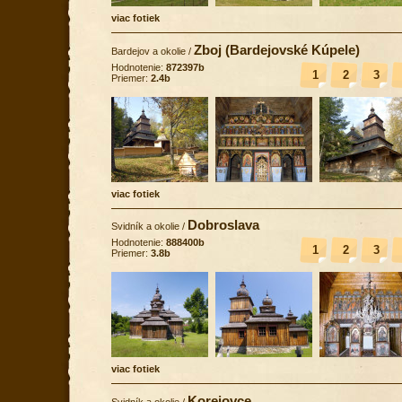
viac fotiek
Zboj (Bardejovské Kúpele)
Bardejov a okolie
/
Hodnotenie:
872397b
1
2
3
Priemer:
2.4b
viac fotiek
Dobroslava
Svidník a okolie
/
Hodnotenie:
888400b
1
2
3
Priemer:
3.8b
viac fotiek
Korejovce
Svidník a okolie
/