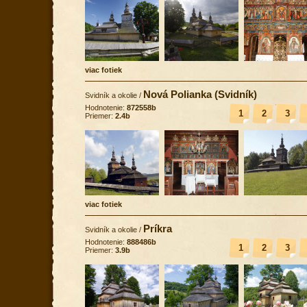
viac fotiek
Nová Polianka (Svidník)
Svidník a okolie
/
Hodnotenie:
872558b
1
2
3
Priemer:
2.4b
viac fotiek
Príkra
Svidník a okolie
/
Hodnotenie:
888486b
1
2
3
Priemer:
3.9b