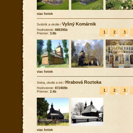
viac fotiek
Vyšný Komárnik
Svidník a okolie
/
Hodnotenie:
888395b
1
2
3
Priemer:
3.8b
viac fotiek
Hrabová Roztoka
Snina, okolie a iné
/
Hodnotenie:
872469b
1
2
3
Priemer:
2.4b
viac fotiek