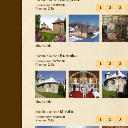
Hodnotenie:
888380b
1
2
3
Priemer:
3.7b
viac fotiek
Kurimka
Svidník a okolie
/
Hodnotenie:
872567b
1
2
3
Priemer:
2.4b
viac fotiek
Miroľa
Svidník a okolie
/
Hodnotenie:
888442b
1
2
3
Priemer:
3.9b