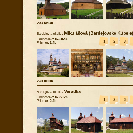
viac fotiek
Mikulášová (Bardejovské Kúpele
Bardejov a okolie
/
Hodnotenie:
872454b
1
2
3
Priemer:
2.4b
viac fotiek
Varadka
Bardejov a okolie
/
Hodnotenie:
872512b
1
2
3
Priemer:
2.4b