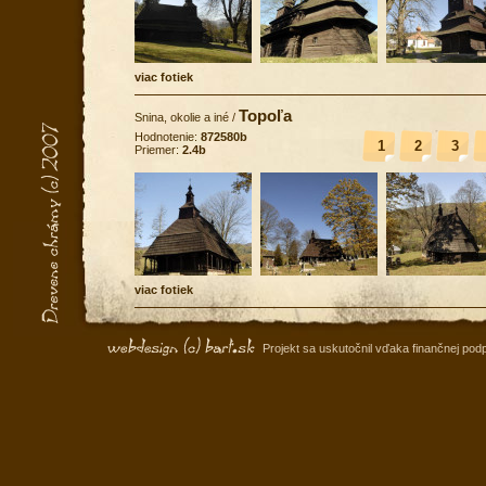
viac fotiek
Topoľa
Snina, okolie a iné
/
Hodnotenie:
872580b
1
2
3
Priemer:
2.4b
viac fotiek
Projekt sa uskutočnil vďaka finančnej po