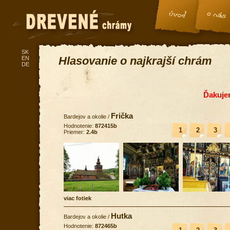
SK
Hlasovanie o najkrajší chrám
EN
DE
Ďakuje
Frička
Bardejov a okolie
/
Hodnotenie:
872415b
1
2
3
Priemer:
2.4b
viac fotiek
Hutka
Bardejov a okolie
/
Hodnotenie:
872465b