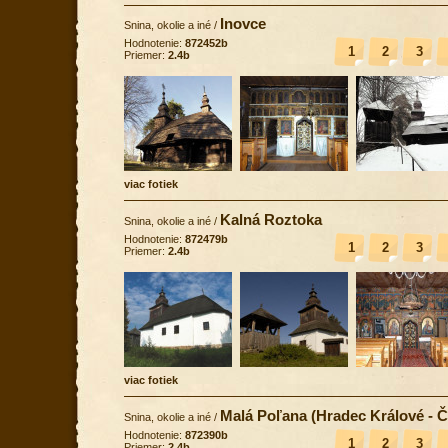
Inovce
Snina, okolie a iné
/
Hodnotenie:
872452b
1
2
3
Priemer:
2.4b
viac fotiek
Kalná Roztoka
Snina, okolie a iné
/
Hodnotenie:
872479b
1
2
3
Priemer:
2.4b
viac fotiek
Malá Poľana (Hradec Králové - 
Snina, okolie a iné
/
Hodnotenie:
872390b
1
2
3
Priemer:
2.4b