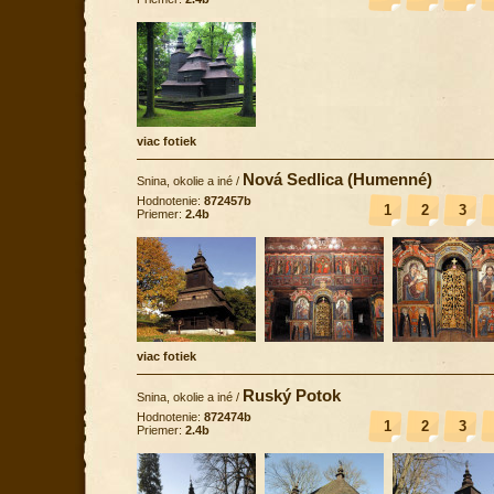
viac fotiek
Nová Sedlica (Humenné)
Snina, okolie a iné
/
Hodnotenie:
872457b
1
2
3
Priemer:
2.4b
viac fotiek
Ruský Potok
Snina, okolie a iné
/
Hodnotenie:
872474b
1
2
3
Priemer:
2.4b