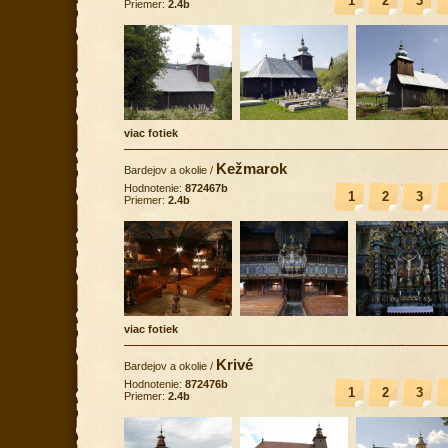
1
2
3
Priemer:
2.4b
viac fotiek
Kežmarok
Bardejov a okolie
/
Hodnotenie:
872467b
1
2
3
Priemer:
2.4b
viac fotiek
Krivé
Bardejov a okolie
/
Hodnotenie:
872476b
1
2
3
Priemer:
2.4b